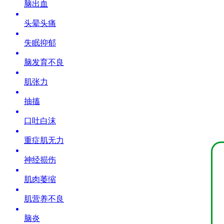
脑出血
头晕头痛
失眠抑郁
脑发育不良
肌张力
抽搐
口吐白沫
重症肌无力
神经损伤
肌肉萎缩
肌营养不良
脑炎