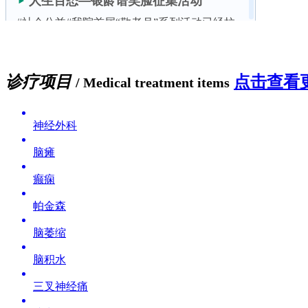
诊疗项目
点击查看更
/ Medical treatment items
神经外科
脑瘫
癫痫
帕金森
脑萎缩
脑积水
三叉神经痛