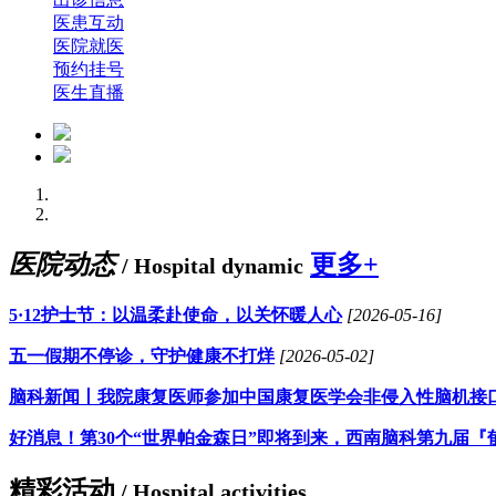
医患互动
医院就医
预约挂号
医生直播
医院动态
更多+
/ Hospital dynamic
5·12护士节：以温柔赴使命，以关怀暖人心
[2026-05-16]
五一假期不停诊，守护健康不打烊
[2026-05-02]
脑科新闻丨我院康复医师参加中国康复医学会非侵入性脑机接
好消息！第30个“世界帕金森日”即将到来，西南脑科第九届『
精彩活动
/ Hospital activities