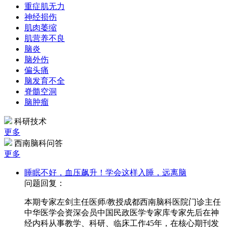
重症肌无力
神经损伤
肌肉萎缩
肌营养不良
脑炎
脑外伤
偏头痛
脑发育不全
脊髓空洞
脑肿瘤
科研技术
更多
西南脑科问答
更多
睡眠不好，血压飙升！学会这样入睡，远离脑
问题回复：
本期专家左剑主任医师/教授成都西南脑科医院门诊主任
中华医学会资深会员中国民政医学专家库专家先后在神
经内科从事教学、科研、临床工作45年，在核心期刊发