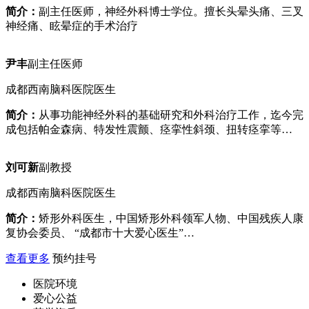
简介：
副主任医师，神经外科博士学位。擅长头晕头痛、三叉
神经痛、眩晕症的手术治疗
尹丰
副主任医师
成都西南脑科医院医生
简介：
从事功能神经外科的基础研究和外科治疗工作，迄今完
成包括帕金森病、特发性震颤、痉挛性斜颈、扭转痉挛等…
刘可新
副教授
成都西南脑科医院医生
简介：
矫形外科医生，中国矫形外科领军人物、中国残疾人康
复协会委员、 “成都市十大爱心医生”…
查看更多
预约挂号
医院环境
爱心公益