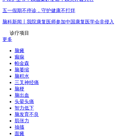
五一假期不停诊，守护健康不打烊
脑科新闻丨我院康复医师参加中国康复医学会非侵入
诊疗项目
更多
脑瘫
癫痫
帕金森
脑萎缩
脑积水
三叉神经痛
脑梗
脑出血
头晕头痛
智力低下
脑发育不良
肌张力
抽搐
面瘫