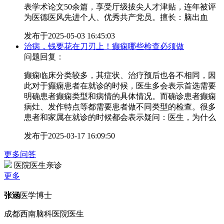
表学术论文50余篇，享受厅级拔尖人才津贴，连年被评
为医德医风先进个人、优秀共产党员。擅长：脑出血
发布于
2025-05-03 16:45:03
治病，钱要花在刀刃上！癫痫哪些检查必须做
问题回复：
癫痫临床分类较多，其症状、治疗预后也各不相同，因
此对于癫痫患者在就诊的时候，医生多会表示首选需要
明确患者癫痫类型和病情的具体情况。而确诊患者癫痫
病灶、发作特点等都需要患者做不同类型的检查。很多
患者和家属在就诊的时候都会表示疑问：医生，为什么
发布于
2025-03-17 16:09:50
更多问答
医院医生亲诊
更多
张涵
医学博士
成都西南脑科医院医生