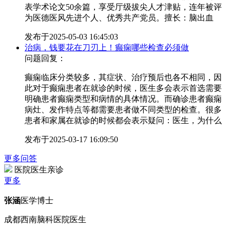
表学术论文50余篇，享受厅级拔尖人才津贴，连年被评
为医德医风先进个人、优秀共产党员。擅长：脑出血
发布于
2025-05-03 16:45:03
治病，钱要花在刀刃上！癫痫哪些检查必须做
问题回复：
癫痫临床分类较多，其症状、治疗预后也各不相同，因
此对于癫痫患者在就诊的时候，医生多会表示首选需要
明确患者癫痫类型和病情的具体情况。而确诊患者癫痫
病灶、发作特点等都需要患者做不同类型的检查。很多
患者和家属在就诊的时候都会表示疑问：医生，为什么
发布于
2025-03-17 16:09:50
更多问答
医院医生亲诊
更多
张涵
医学博士
成都西南脑科医院医生