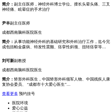
简介：
副主任医师，神经外科博士学位。擅长头晕头痛、三叉
神经痛、眩晕症的手术治疗
尹丰
副主任医师
成都西南脑科医院医生
简介：
从事功能神经外科的基础研究和外科治疗工作，迄今完
成包括帕金森病、特发性震颤、痉挛性斜颈、扭转痉挛等…
刘可新
副教授
成都西南脑科医院医生
简介：
矫形外科医生，中国矫形外科领军人物、中国残疾人康
复协会委员、 “成都市十大爱心医生”…
查看更多
预约挂号
医院环境
爱心公益