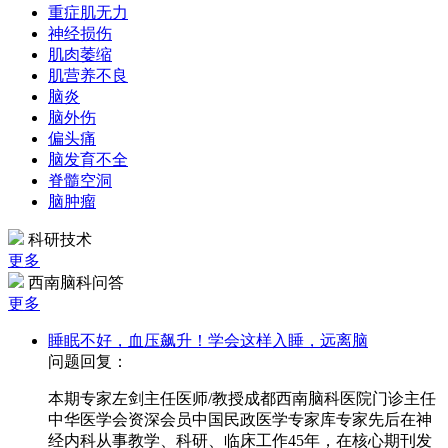
重症肌无力
神经损伤
肌肉萎缩
肌营养不良
脑炎
脑外伤
偏头痛
脑发育不全
脊髓空洞
脑肿瘤
科研技术
更多
西南脑科问答
更多
睡眠不好，血压飙升！学会这样入睡，远离脑
问题回复：
本期专家左剑主任医师/教授成都西南脑科医院门诊主任
中华医学会资深会员中国民政医学专家库专家先后在神
经内科从事教学、科研、临床工作45年，在核心期刊发