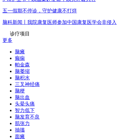
五一假期不停诊，守护健康不打烊
脑科新闻丨我院康复医师参加中国康复医学会非侵入
诊疗项目
更多
脑瘫
癫痫
帕金森
脑萎缩
脑积水
三叉神经痛
脑梗
脑出血
头晕头痛
智力低下
脑发育不良
肌张力
抽搐
面瘫