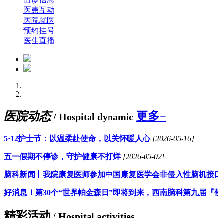
医患互动
医院就医
预约挂号
医生直播
医院动态
更多+
/ Hospital dynamic
5·12护士节：以温柔赴使命，以关怀暖人心
[2026-05-16]
五一假期不停诊，守护健康不打烊
[2026-05-02]
脑科新闻丨我院康复医师参加中国康复医学会非侵入性脑机接
好消息！第30个“世界帕金森日”即将到来，西南脑科第九届『
精彩活动
/ Hospital activities