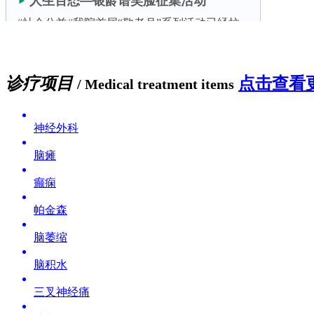
诊疗项目
点击查看更
/ Medical treatment items
神经外科
脑瘫
癫痫
帕金森
脑萎缩
脑积水
三叉神经痛