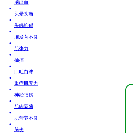
脑出血
头晕头痛
失眠抑郁
脑发育不良
肌张力
抽搐
口吐白沫
重症肌无力
神经损伤
肌肉萎缩
肌营养不良
脑炎