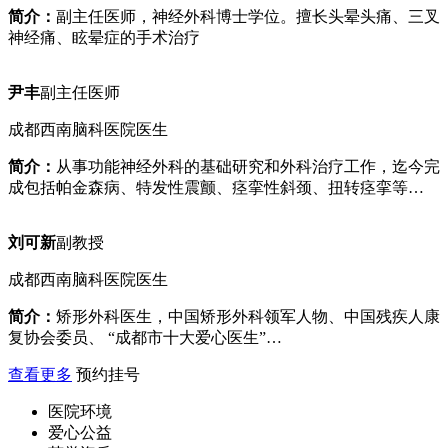
简介：
副主任医师，神经外科博士学位。擅长头晕头痛、三叉
神经痛、眩晕症的手术治疗
尹丰
副主任医师
成都西南脑科医院医生
简介：
从事功能神经外科的基础研究和外科治疗工作，迄今完
成包括帕金森病、特发性震颤、痉挛性斜颈、扭转痉挛等…
刘可新
副教授
成都西南脑科医院医生
简介：
矫形外科医生，中国矫形外科领军人物、中国残疾人康
复协会委员、 “成都市十大爱心医生”…
查看更多
预约挂号
医院环境
爱心公益