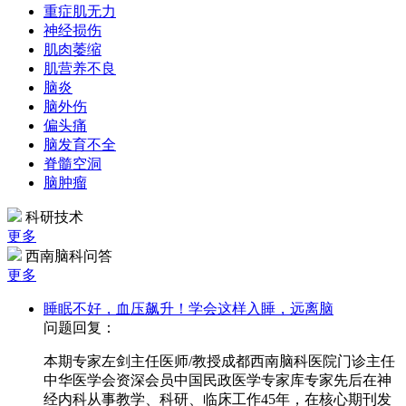
重症肌无力
神经损伤
肌肉萎缩
肌营养不良
脑炎
脑外伤
偏头痛
脑发育不全
脊髓空洞
脑肿瘤
科研技术
更多
西南脑科问答
更多
睡眠不好，血压飙升！学会这样入睡，远离脑
问题回复：
本期专家左剑主任医师/教授成都西南脑科医院门诊主任
中华医学会资深会员中国民政医学专家库专家先后在神
经内科从事教学、科研、临床工作45年，在核心期刊发