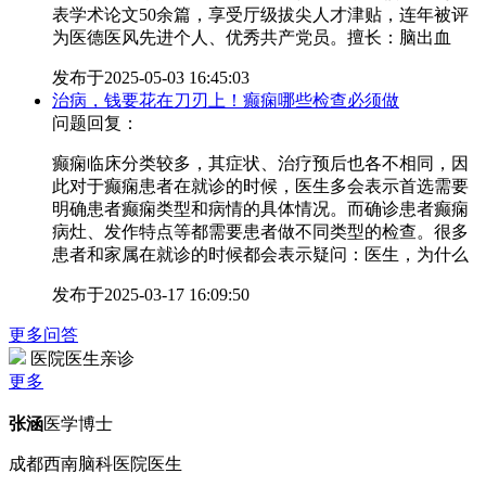
表学术论文50余篇，享受厅级拔尖人才津贴，连年被评
为医德医风先进个人、优秀共产党员。擅长：脑出血
发布于
2025-05-03 16:45:03
治病，钱要花在刀刃上！癫痫哪些检查必须做
问题回复：
癫痫临床分类较多，其症状、治疗预后也各不相同，因
此对于癫痫患者在就诊的时候，医生多会表示首选需要
明确患者癫痫类型和病情的具体情况。而确诊患者癫痫
病灶、发作特点等都需要患者做不同类型的检查。很多
患者和家属在就诊的时候都会表示疑问：医生，为什么
发布于
2025-03-17 16:09:50
更多问答
医院医生亲诊
更多
张涵
医学博士
成都西南脑科医院医生