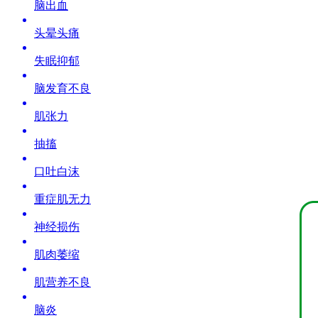
脑出血
头晕头痛
失眠抑郁
脑发育不良
肌张力
抽搐
口吐白沫
重症肌无力
神经损伤
肌肉萎缩
肌营养不良
脑炎