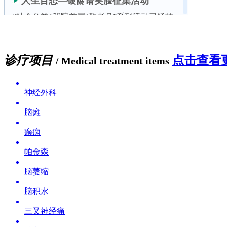
诊疗项目
点击查看更
/ Medical treatment items
神经外科
脑瘫
癫痫
帕金森
脑萎缩
脑积水
三叉神经痛