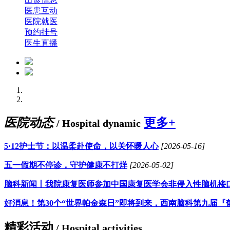
医患互动
医院就医
预约挂号
医生直播
医院动态
更多+
/ Hospital dynamic
5·12护士节：以温柔赴使命，以关怀暖人心
[2026-05-16]
五一假期不停诊，守护健康不打烊
[2026-05-02]
脑科新闻丨我院康复医师参加中国康复医学会非侵入性脑机接
好消息！第30个“世界帕金森日”即将到来，西南脑科第九届『
精彩活动
/ Hospital activities