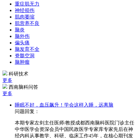
重症肌无力
神经损伤
肌肉萎缩
肌营养不良
脑炎
脑外伤
偏头痛
脑发育不全
脊髓空洞
脑肿瘤
科研技术
更多
西南脑科问答
更多
睡眠不好，血压飙升！学会这样入睡，远离脑
问题回复：
本期专家左剑主任医师/教授成都西南脑科医院门诊主任
中华医学会资深会员中国民政医学专家库专家先后在神
经内科从事教学、科研、临床工作45年，在核心期刊发