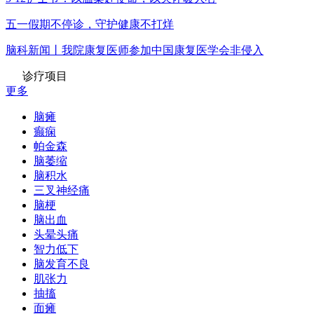
五一假期不停诊，守护健康不打烊
脑科新闻丨我院康复医师参加中国康复医学会非侵入
诊疗项目
更多
脑瘫
癫痫
帕金森
脑萎缩
脑积水
三叉神经痛
脑梗
脑出血
头晕头痛
智力低下
脑发育不良
肌张力
抽搐
面瘫