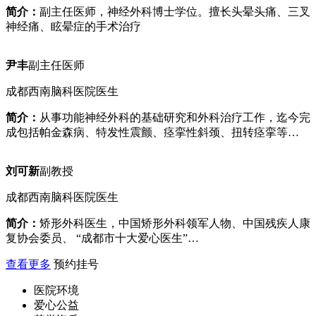
简介：
副主任医师，神经外科博士学位。擅长头晕头痛、三叉
神经痛、眩晕症的手术治疗
尹丰
副主任医师
成都西南脑科医院医生
简介：
从事功能神经外科的基础研究和外科治疗工作，迄今完
成包括帕金森病、特发性震颤、痉挛性斜颈、扭转痉挛等…
刘可新
副教授
成都西南脑科医院医生
简介：
矫形外科医生，中国矫形外科领军人物、中国残疾人康
复协会委员、 “成都市十大爱心医生”…
查看更多
预约挂号
医院环境
爱心公益