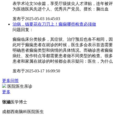
表学术论文50余篇，享受厅级拔尖人才津贴，连年被评
为医德医风先进个人、优秀共产党员。擅长：脑出血
发布于
2025-05-03 16:45:03
治病，钱要花在刀刃上！癫痫哪些检查必须做
问题回复：
癫痫临床分类较多，其症状、治疗预后也各不相同，因
此对于癫痫患者在就诊的时候，医生多会表示首选需要
明确患者癫痫类型和病情的具体情况。而确诊患者癫痫
病灶、发作特点等都需要患者做不同类型的检查。很多
患者和家属在就诊的时候都会表示疑问：医生，为什么
发布于
2025-03-17 16:09:50
更多问答
医院医生亲诊
更多
张涵
医学博士
成都西南脑科医院医生