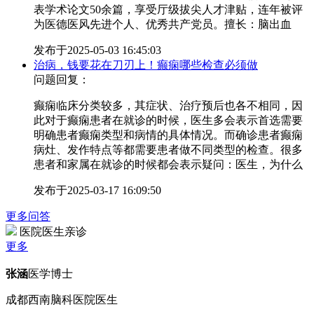
表学术论文50余篇，享受厅级拔尖人才津贴，连年被评
为医德医风先进个人、优秀共产党员。擅长：脑出血
发布于
2025-05-03 16:45:03
治病，钱要花在刀刃上！癫痫哪些检查必须做
问题回复：
癫痫临床分类较多，其症状、治疗预后也各不相同，因
此对于癫痫患者在就诊的时候，医生多会表示首选需要
明确患者癫痫类型和病情的具体情况。而确诊患者癫痫
病灶、发作特点等都需要患者做不同类型的检查。很多
患者和家属在就诊的时候都会表示疑问：医生，为什么
发布于
2025-03-17 16:09:50
更多问答
医院医生亲诊
更多
张涵
医学博士
成都西南脑科医院医生