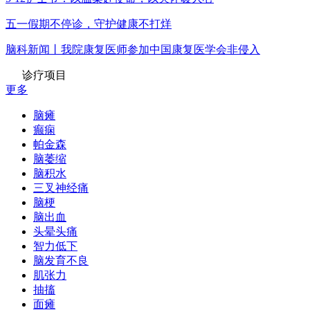
五一假期不停诊，守护健康不打烊
脑科新闻丨我院康复医师参加中国康复医学会非侵入
诊疗项目
更多
脑瘫
癫痫
帕金森
脑萎缩
脑积水
三叉神经痛
脑梗
脑出血
头晕头痛
智力低下
脑发育不良
肌张力
抽搐
面瘫