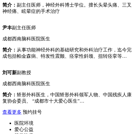
简介：
副主任医师，神经外科博士学位。擅长头晕头痛、三叉
神经痛、眩晕症的手术治疗
尹丰
副主任医师
成都西南脑科医院医生
简介：
从事功能神经外科的基础研究和外科治疗工作，迄今完
成包括帕金森病、特发性震颤、痉挛性斜颈、扭转痉挛等…
刘可新
副教授
成都西南脑科医院医生
简介：
矫形外科医生，中国矫形外科领军人物、中国残疾人康
复协会委员、 “成都市十大爱心医生”…
查看更多
预约挂号
医院环境
爱心公益