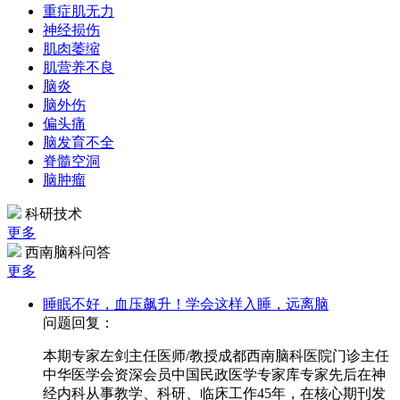
重症肌无力
神经损伤
肌肉萎缩
肌营养不良
脑炎
脑外伤
偏头痛
脑发育不全
脊髓空洞
脑肿瘤
科研技术
更多
西南脑科问答
更多
睡眠不好，血压飙升！学会这样入睡，远离脑
问题回复：
本期专家左剑主任医师/教授成都西南脑科医院门诊主任
中华医学会资深会员中国民政医学专家库专家先后在神
经内科从事教学、科研、临床工作45年，在核心期刊发