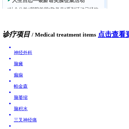
诊疗项目
点击查看更
/ Medical treatment items
神经外科
脑瘫
癫痫
帕金森
脑萎缩
脑积水
三叉神经痛