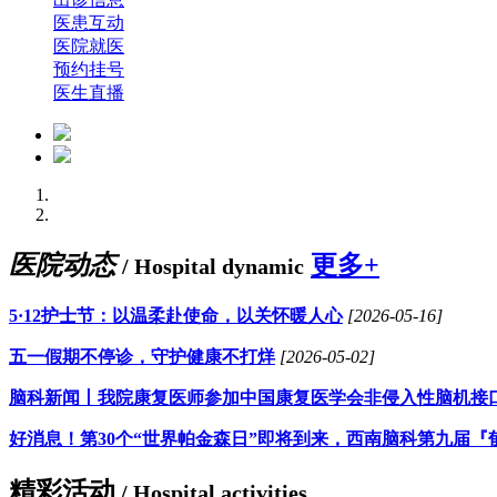
医患互动
医院就医
预约挂号
医生直播
医院动态
更多+
/ Hospital dynamic
5·12护士节：以温柔赴使命，以关怀暖人心
[2026-05-16]
五一假期不停诊，守护健康不打烊
[2026-05-02]
脑科新闻丨我院康复医师参加中国康复医学会非侵入性脑机接
好消息！第30个“世界帕金森日”即将到来，西南脑科第九届『
精彩活动
/ Hospital activities