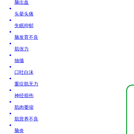
脑出血
头晕头痛
失眠抑郁
脑发育不良
肌张力
抽搐
口吐白沫
重症肌无力
神经损伤
肌肉萎缩
肌营养不良
脑炎