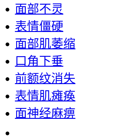
面部不灵
表情僵硬
面部肌萎缩
口角下垂
前额纹消失
表情肌瘫痪
面神经麻痹