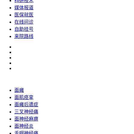
科研技术
媒体报道
医保就医
在线问诊
自助挂号
来院路线
面瘫
面肌痉挛
面瘫后遗症
三叉神经痛
面神经麻痹
面神经炎
舌咽神经痛