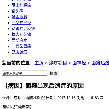
眶上神经痛
偏头痛
嘴歪眼斜
三叉神经炎
动眼神经麻痹
枕大神经痛
面部麻木
非典型面痛
鼓腮漏气
您当前的位置：
主页
>
诊疗项目
>
面神经
>
面瘫后
【病因】面瘫出现后遗症的原因
来源：成都西南脑科医院 日期：2017-12-16 浏览： 16183 次