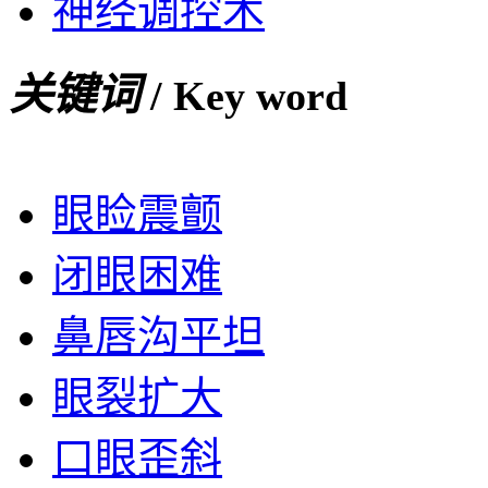
神经调控术
关键词
/ Key word
眼睑震颤
闭眼困难
鼻唇沟平坦
眼裂扩大
口眼歪斜