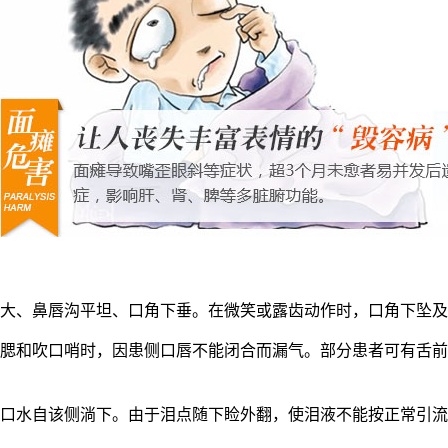
大、鼻唇沟平坦、口角下垂。在微笑或露齿动作时，口角下坠及
和吹口哨时，因患侧口唇不能闭合而漏气。部分患者可有舌前2
口水自该侧淌下。由于泪点随下睑外翻，使泪液不能按正常引流