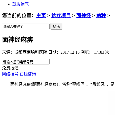
鼓腮漏气
您当前的位置：
主页
>
诊疗项目
>
面神经
>
病种
>
面神经麻痹
来源：成都西南脑科医院 日期：2017-12-15 浏览： 17183 次
免费拨通
网络挂号
在线咨询
面神经麻痹(即面神经瘫痪)，俗称“歪嘴巴”、“吊线风”，