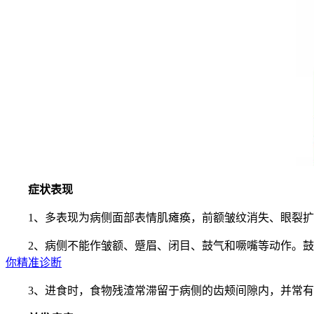
症状表现
1、多表现为病侧面部表情肌瘫痪，前额皱纹消失、眼裂扩
2、病侧不能作皱额、蹙眉、闭目、鼓气和噘嘴等动作。鼓腮
你精准诊断
3、进食时，食物残渣常滞留于病侧的齿颊间隙内，并常有