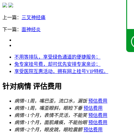
上一篇：
三叉神经痛
下一篇：
面神经炎
不用等排队，享受绿色通道的便捷服务；
免专家挂号费，却可优先安排专家亲诊；
享受医院互惠活动，拥有网上挂号VIP特权。
针对病情 评估费用
病情<
1周
，嘴巴歪，流口水，漏饭
预估费用
病情>
1周
，嘴歪眼斜，眼睑下垂
预估费用
病情<
1个月
，表情不灵活，不能笑
预估费用
病情>
1个月
，面肌瘫痪，不能抬眼
预估费用
病情<
2个月
，眼皮跳，眼睑震颤
预估费用