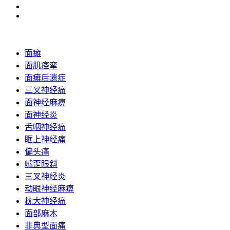
面瘫
面肌痉挛
面瘫后遗症
三叉神经痛
面神经麻痹
面神经炎
舌咽神经痛
眶上神经痛
偏头痛
嘴歪眼斜
三叉神经炎
动眼神经麻痹
枕大神经痛
面部麻木
非典型面痛