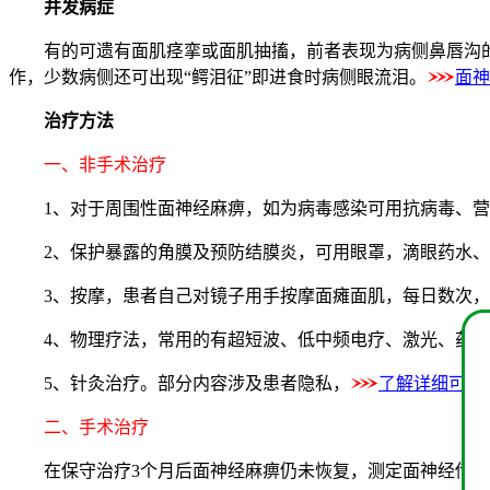
并发病症
有的可遗有面肌痉挛或面肌抽搐，前者表现为病侧鼻唇沟的
作，少数病侧还可出现“鳄泪征”即进食时病侧眼流泪。
面神
治疗方法
一、非手术治疗
1、对于周围性面神经麻痹，如为病毒感染可用抗病毒、营
2、保护暴露的角膜及预防结膜炎，可用眼罩，滴眼药水、
3、按摩，患者自己对镜子用手按摩面瘫面肌，每日数次，每
4、物理疗法，常用的有超短波、低中频电疗、激光、药物
5、针灸治疗。部分内容涉及患者隐私，
了解详细可点
二、手术治疗
在保守治疗3个月后面神经麻痹仍未恢复，测定面神经传导