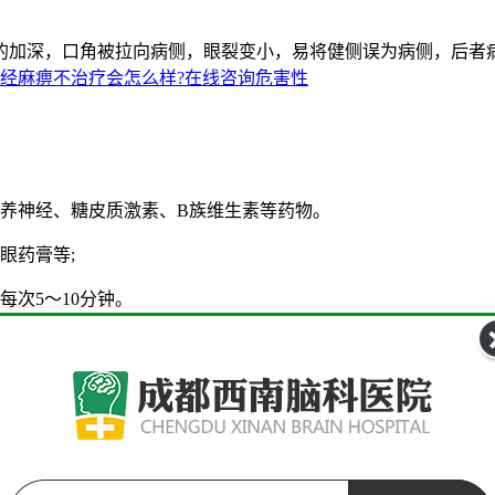
加深，口角被拉向病侧，眼裂变小，易将健侧误为病侧，后者病
经麻痹不治疗会怎么样?在线咨询危害性
养神经、糖皮质激素、B族维生素等药物。
眼药膏等;
次5～10分钟。
导入等。
击咨询
速度及面肌肌电图检查均无反应即电位活动者，可采用外科手术