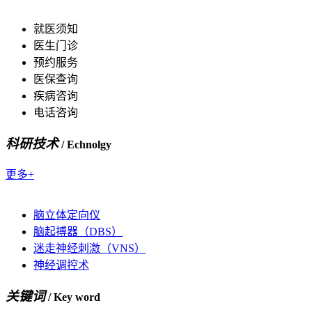
就医须知
医生门诊
预约服务
医保查询
疾病咨询
电话咨询
科研技术
/ Echnolgy
更多+
脑立体定向仪
脑起搏器（DBS）
迷走神经刺激（VNS）
神经调控术
关键词
/ Key word