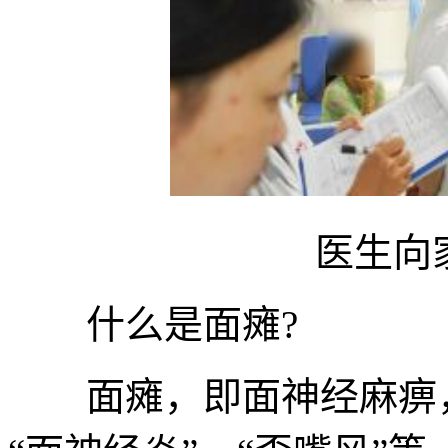
医生向家
什么是面瘫?
面瘫，即面神经麻痹，俗