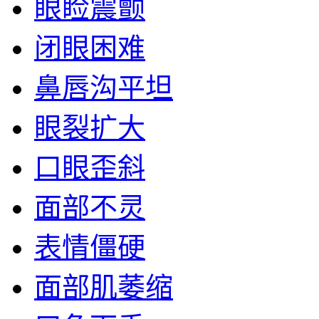
眼睑震颤
闭眼困难
鼻唇沟平坦
眼裂扩大
口眼歪斜
面部不灵
表情僵硬
面部肌萎缩