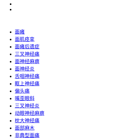
面瘫
面肌痉挛
面瘫后遗症
三叉神经痛
面神经麻痹
面神经炎
舌咽神经痛
眶上神经痛
偏头痛
嘴歪眼斜
三叉神经炎
动眼神经麻痹
枕大神经痛
面部麻木
非典型面痛