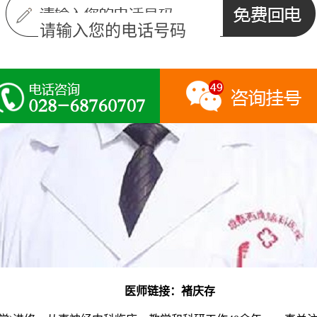
医师链接：褚庆存