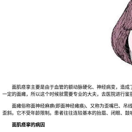
面肌痉挛主要是由于血管的额动脉硬化、神经病变，造成了
一定的面瘫，所以这个时候就需要专业的大夫，去医院进行鉴
面瘫俗称面神经麻痹(即面神经瘫痪)、又称为歪嘴巴、吊线
歪斜。它不受年龄限制。患者往往连较基本的抬眉、闭眼、鼓
面肌痉挛的病因