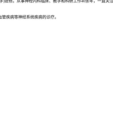
)进修。从事神经内科临床、教学和科研工作40余年，一直关
血管疾病等神经系统疾病的诊疗。