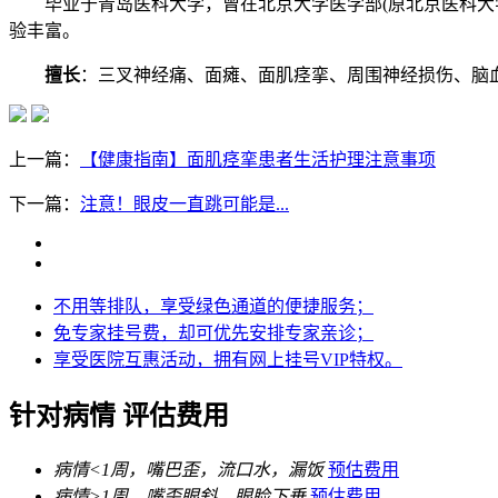
毕业于青岛医科大学，曾在北京大学医学部(原北京医科大学
验丰富。
擅长
：三叉神经痛、面瘫、面肌痉挛、周围神经损伤、脑
上一篇：
【健康指南】面肌痉挛患者生活护理注意事项
下一篇：
注意！眼皮一直跳可能是...
不用等排队，享受绿色通道的便捷服务；
免专家挂号费，却可优先安排专家亲诊；
享受医院互惠活动，拥有网上挂号VIP特权。
针对病情 评估费用
病情<
1周
，嘴巴歪，流口水，漏饭
预估费用
病情>
1周
，嘴歪眼斜，眼睑下垂
预估费用