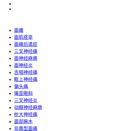
面瘫
面肌痉挛
面瘫后遗症
三叉神经痛
面神经麻痹
面神经炎
舌咽神经痛
眶上神经痛
偏头痛
嘴歪眼斜
三叉神经炎
动眼神经麻痹
枕大神经痛
面部麻木
非典型面痛