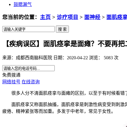
鼓腮漏气
您当前的位置：
主页
>
诊疗项目
>
面神经
>
面肌痉
【疾病误区】面肌痉挛是面瘫？不要再把
来源：成都西南脑科医院 日期：2020-04-22 浏览： 5083 次
免费拨通
网络挂号
在线咨询
很多人分不清面肌痉挛与面瘫的区别，以至于有时候看错
面肌痉挛又称面肌抽搐，面肌痉挛是刺激性病变受到刺激异
疲倦、精神紧张等而加重。多发于中老年，常见于女性。