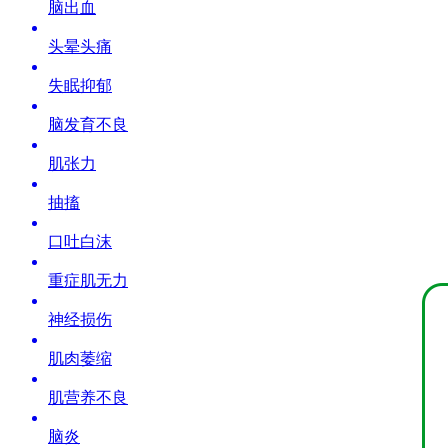
脑出血
头晕头痛
失眠抑郁
脑发育不良
肌张力
抽搐
口吐白沫
重症肌无力
神经损伤
肌肉萎缩
肌营养不良
脑炎