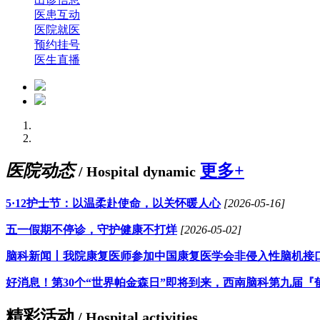
医患互动
医院就医
预约挂号
医生直播
医院动态
更多+
/ Hospital dynamic
5·12护士节：以温柔赴使命，以关怀暖人心
[2026-05-16]
五一假期不停诊，守护健康不打烊
[2026-05-02]
脑科新闻丨我院康复医师参加中国康复医学会非侵入性脑机接
好消息！第30个“世界帕金森日”即将到来，西南脑科第九届『
精彩活动
/ Hospital activities