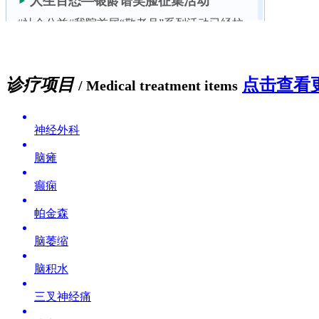
诊疗项目
点击查看更
/ Medical treatment items
神经外科
脑瘫
癫痫
帕金森
脑萎缩
脑积水
三叉神经痛