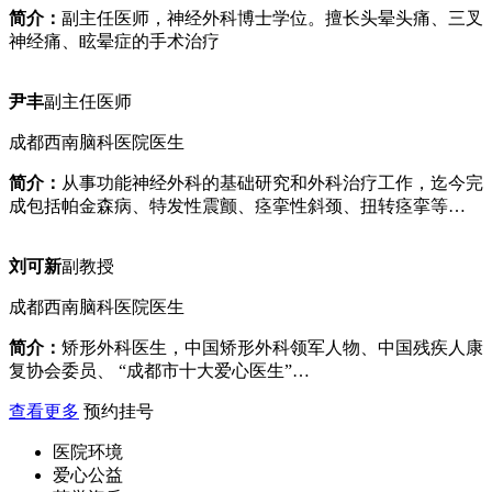
简介：
副主任医师，神经外科博士学位。擅长头晕头痛、三叉
神经痛、眩晕症的手术治疗
尹丰
副主任医师
成都西南脑科医院医生
简介：
从事功能神经外科的基础研究和外科治疗工作，迄今完
成包括帕金森病、特发性震颤、痉挛性斜颈、扭转痉挛等…
刘可新
副教授
成都西南脑科医院医生
简介：
矫形外科医生，中国矫形外科领军人物、中国残疾人康
复协会委员、 “成都市十大爱心医生”…
查看更多
预约挂号
医院环境
爱心公益