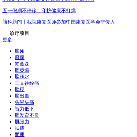
五一假期不停诊，守护健康不打烊
脑科新闻丨我院康复医师参加中国康复医学会非侵入
诊疗项目
更多
脑瘫
癫痫
帕金森
脑萎缩
脑积水
三叉神经痛
脑梗
脑出血
头晕头痛
智力低下
脑发育不良
肌张力
抽搐
面瘫