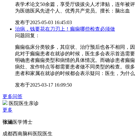
表学术论文50余篇，享受厅级拔尖人才津贴，连年被评
为医德医风先进个人、优秀共产党员。擅长：脑出血
发布于
2025-05-03 16:45:03
治病，钱要花在刀刃上！癫痫哪些检查必须做
问题回复：
癫痫临床分类较多，其症状、治疗预后也各不相同，因
此对于癫痫患者在就诊的时候，医生多会表示首选需要
明确患者癫痫类型和病情的具体情况。而确诊患者癫痫
病灶、发作特点等都需要患者做不同类型的检查。很多
患者和家属在就诊的时候都会表示疑问：医生，为什么
发布于
2025-03-17 16:09:50
更多问答
医院医生亲诊
更多
张涵
医学博士
成都西南脑科医院医生