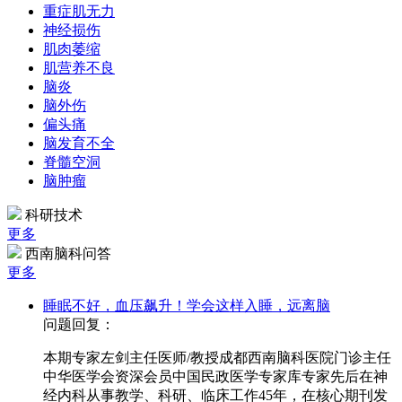
重症肌无力
神经损伤
肌肉萎缩
肌营养不良
脑炎
脑外伤
偏头痛
脑发育不全
脊髓空洞
脑肿瘤
科研技术
更多
西南脑科问答
更多
睡眠不好，血压飙升！学会这样入睡，远离脑
问题回复：
本期专家左剑主任医师/教授成都西南脑科医院门诊主任
中华医学会资深会员中国民政医学专家库专家先后在神
经内科从事教学、科研、临床工作45年，在核心期刊发