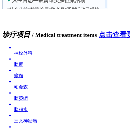
诊疗项目
点击查看更
/ Medical treatment items
神经外科
脑瘫
癫痫
帕金森
脑萎缩
脑积水
三叉神经痛