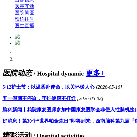
医患互动
医院就医
预约挂号
医生直播
医院动态
更多+
/ Hospital dynamic
5·12护士节：以温柔赴使命，以关怀暖人心
[2026-05-16]
五一假期不停诊，守护健康不打烊
[2026-05-02]
脑科新闻丨我院康复医师参加中国康复医学会非侵入性脑机接
好消息！第30个“世界帕金森日”即将到来，西南脑科第九届『
精彩活动
/ Hospital activities