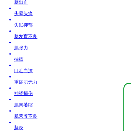
脑出血
头晕头痛
失眠抑郁
脑发育不良
肌张力
抽搐
口吐白沫
重症肌无力
神经损伤
肌肉萎缩
肌营养不良
脑炎