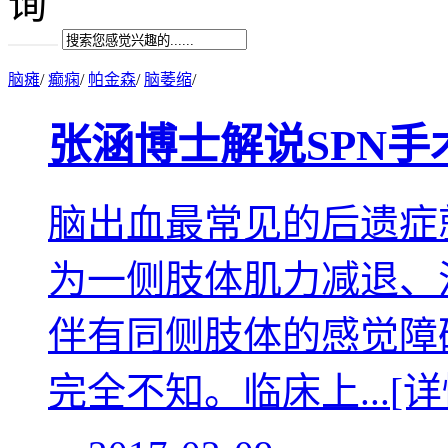
脑瘫
/
癫痫
/
帕金森
/
脑萎缩
/
张涵博士解说SPN
脑出血最常见的后遗症
为一侧肢体肌力减退、
伴有同侧肢体的感觉障
完全不知。临床上...
[详