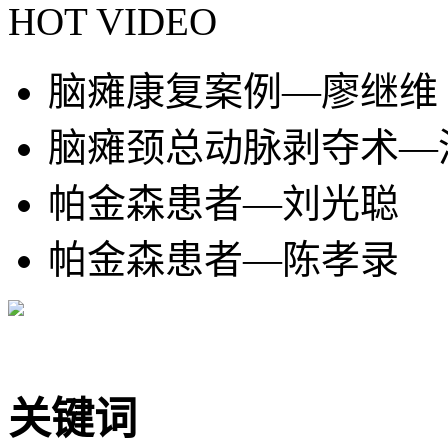
HOT VIDEO
脑瘫康复案例—廖继维
脑瘫颈总动脉剥夺术—
帕金森患者—刘光聪
帕金森患者—陈孝录
关键词