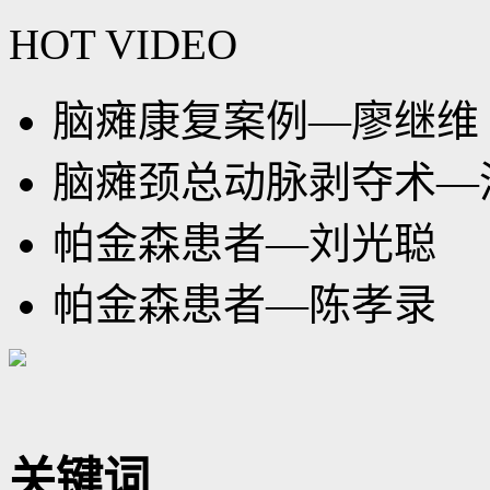
HOT VIDEO
脑瘫康复案例—廖继维
脑瘫颈总动脉剥夺术—
帕金森患者—刘光聪
帕金森患者—陈孝录
关键词