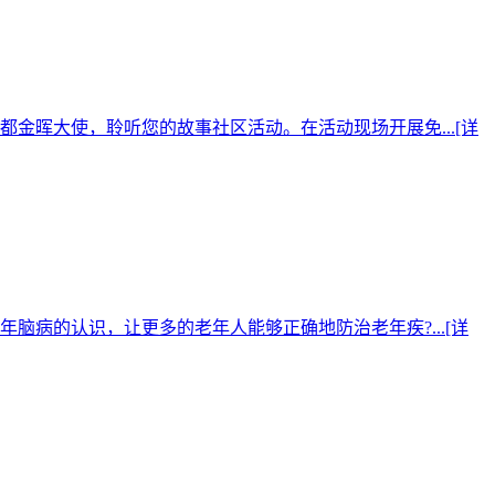
金晖大使，聆听您的故事社区活动。在活动现场开展免...
[详
脑病的认识，让更多的老年人能够正确地防治老年疾?...
[详