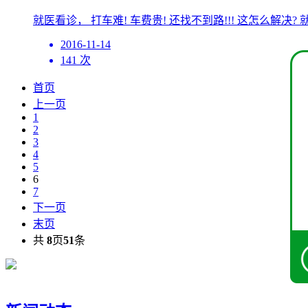
就医看诊， 打车难! 车费贵! 还找不到路!!! 这怎么解
2016-11-14
141 次
首页
上一页
1
2
3
4
5
6
7
下一页
末页
共
8
页
51
条