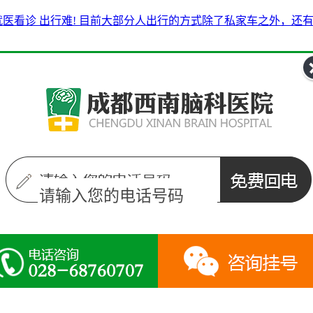
决? 就医看诊 出行难! 目前大部分人出行的方式除了私家车之外，