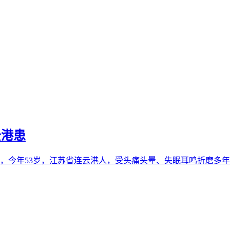
云港患
今年53岁，江苏省连云港人，受头痛头晕、失眠耳鸣折磨多年，