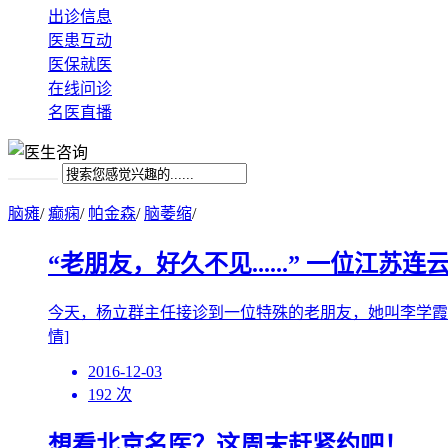
出诊信息
医患互动
医保就医
在线问诊
名医直播
脑瘫
/
癫痫
/
帕金森
/
脑萎缩
/
“老朋友，好久不见......” 一位江苏连
今天，杨立群主任接诊到一位特殊的老朋友，她叫李学霞，
情]
2016-12-03
192 次
想看北京名医？这周末赶紧约吧！