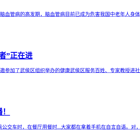
血管病的高发期，脑血管病目前已成为危害我国中老年人身体健康
者”正在进
邀参加了武侯区组织举办的健康武侯区服务百姓、专家教授进社区大
播！
交车时，在餐厅用餐时...大家都在拿着手机在自言自语。对，他