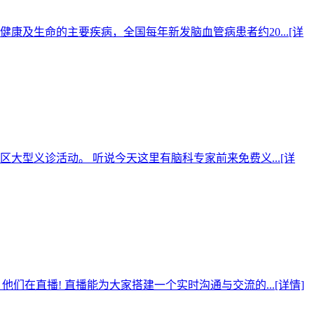
及生命的主要疾病，全国每年新发脑血管病患者约20...
[详
型义诊活动。 听说今天这里有脑科专家前来免费义...
[详
们在直播! 直播能为大家搭建一个实时沟通与交流的...
[详情]