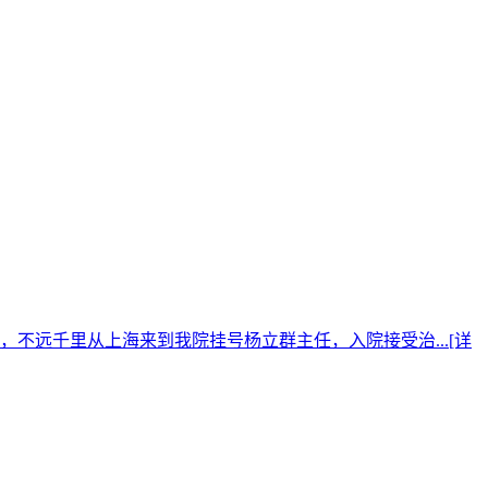
不远千里从上海来到我院挂号杨立群主任，入院接受治...
[详