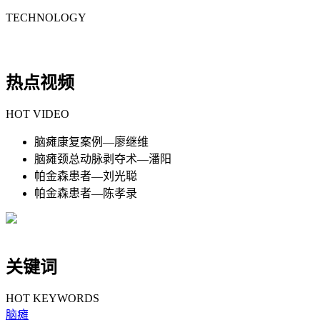
TECHNOLOGY
热点视频
HOT VIDEO
脑瘫康复案例—廖继维
脑瘫颈总动脉剥夺术—潘阳
帕金森患者—刘光聪
帕金森患者—陈孝录
关键词
HOT KEYWORDS
脑瘫