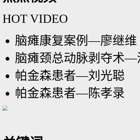
HOT VIDEO
脑瘫康复案例—廖继维
脑瘫颈总动脉剥夺术—
帕金森患者—刘光聪
帕金森患者—陈孝录