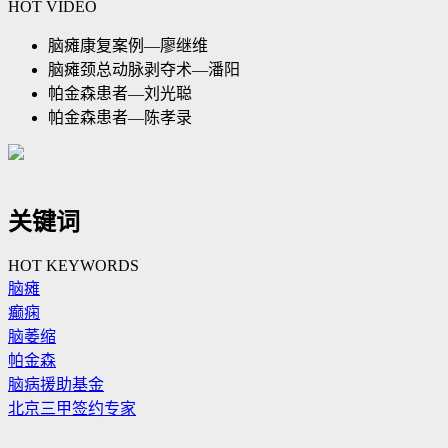
HOT VIDEO
脑瘫康复案例—廖继维
脑瘫颈总动脉剥夺术—潘阳
帕金森患者—刘光聪
帕金森患者—陈孝录
关键词
HOT KEYWORDS
脑瘫
癫痫
脑萎缩
帕金森
脑病援助基金
北京三甲签约专家