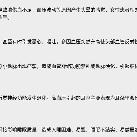
致脑供血不足，血压波动等原因产生头晕的感觉，女性患者相对
头晕。
甚至有时引发恶心、呕吐，多因血压突然升高使头部血管反射性
小动脉出现痉挛，造成血管舒缩功能紊乱或动脉硬化，引起肢体
觉神经功能发生退化。高血压引起的耳鸣主要表现为耳朵里会出
接影响睡眠质量，造成入睡困难、易醒、睡眠不踏实、易做噩梦