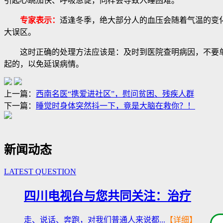
引起心跳加快、呼吸急促，同样会导致入睡困难。
专家表示：
适逢冬季，绝大部分人的血压会随着气温的变
大误区。
这时正确的处理方法应该是：及时到医院查明病因，不要单纯
起的，以免延误病情。
上一篇：
西南名医“携爱进社区”，慰问贫困、残疾人群
下一篇：
睡觉时身体突然抖一下，竟是大脑在救你？！
新闻动态
LATEST QUESTION
四川电视台与您共同关注：治疗
走、说话、奔跑，对我们普通人来说都...
【详细】