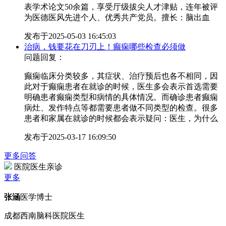
表学术论文50余篇，享受厅级拔尖人才津贴，连年被评
为医德医风先进个人、优秀共产党员。擅长：脑出血
发布于
2025-05-03 16:45:03
治病，钱要花在刀刃上！癫痫哪些检查必须做
问题回复：
癫痫临床分类较多，其症状、治疗预后也各不相同，因
此对于癫痫患者在就诊的时候，医生多会表示首选需要
明确患者癫痫类型和病情的具体情况。而确诊患者癫痫
病灶、发作特点等都需要患者做不同类型的检查。很多
患者和家属在就诊的时候都会表示疑问：医生，为什么
发布于
2025-03-17 16:09:50
更多问答
医院医生亲诊
更多
张涵
医学博士
成都西南脑科医院医生