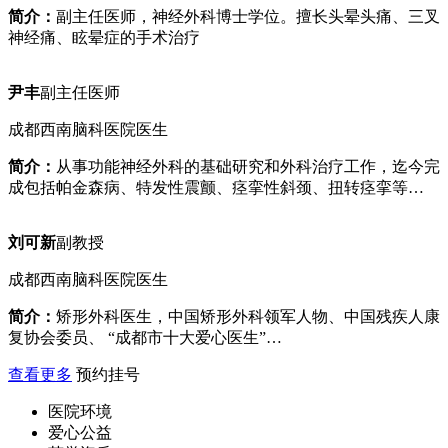
简介：
副主任医师，神经外科博士学位。擅长头晕头痛、三叉
神经痛、眩晕症的手术治疗
尹丰
副主任医师
成都西南脑科医院医生
简介：
从事功能神经外科的基础研究和外科治疗工作，迄今完
成包括帕金森病、特发性震颤、痉挛性斜颈、扭转痉挛等…
刘可新
副教授
成都西南脑科医院医生
简介：
矫形外科医生，中国矫形外科领军人物、中国残疾人康
复协会委员、 “成都市十大爱心医生”…
查看更多
预约挂号
医院环境
爱心公益