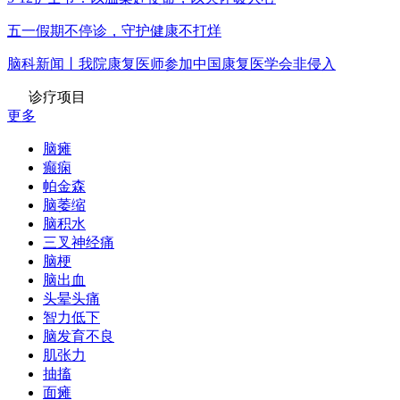
五一假期不停诊，守护健康不打烊
脑科新闻丨我院康复医师参加中国康复医学会非侵入
诊疗项目
更多
脑瘫
癫痫
帕金森
脑萎缩
脑积水
三叉神经痛
脑梗
脑出血
头晕头痛
智力低下
脑发育不良
肌张力
抽搐
面瘫