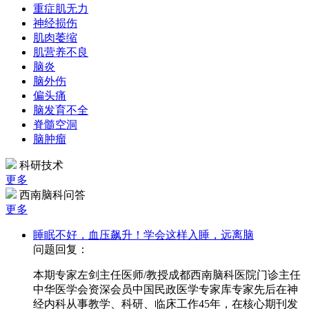
重症肌无力
神经损伤
肌肉萎缩
肌营养不良
脑炎
脑外伤
偏头痛
脑发育不全
脊髓空洞
脑肿瘤
科研技术
更多
西南脑科问答
更多
睡眠不好，血压飙升！学会这样入睡，远离脑
问题回复：
本期专家左剑主任医师/教授成都西南脑科医院门诊主任
中华医学会资深会员中国民政医学专家库专家先后在神
经内科从事教学、科研、临床工作45年，在核心期刊发