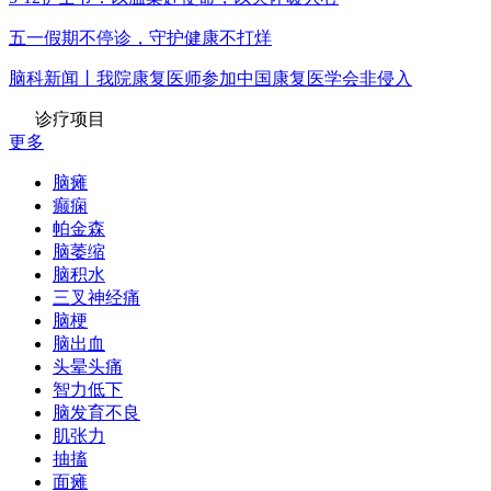
五一假期不停诊，守护健康不打烊
脑科新闻丨我院康复医师参加中国康复医学会非侵入
诊疗项目
更多
脑瘫
癫痫
帕金森
脑萎缩
脑积水
三叉神经痛
脑梗
脑出血
头晕头痛
智力低下
脑发育不良
肌张力
抽搐
面瘫