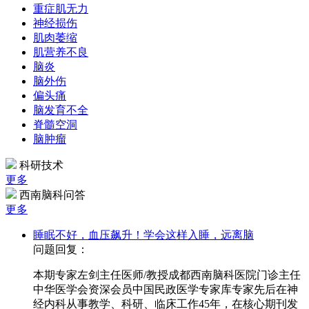
重症肌无力
神经损伤
肌肉萎缩
肌营养不良
脑炎
脑外伤
偏头痛
脑发育不全
脊髓空洞
脑肿瘤
科研技术
更多
西南脑科问答
更多
睡眠不好，血压飙升！学会这样入睡，远离脑
问题回复：
本期专家左剑主任医师/教授成都西南脑科医院门诊主任
中华医学会资深会员中国民政医学专家库专家先后在神
经内科从事教学、科研、临床工作45年，在核心期刊发