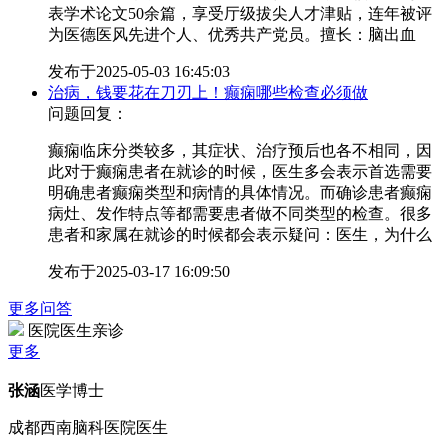
表学术论文50余篇，享受厅级拔尖人才津贴，连年被评
为医德医风先进个人、优秀共产党员。擅长：脑出血
发布于
2025-05-03 16:45:03
治病，钱要花在刀刃上！癫痫哪些检查必须做
问题回复：
癫痫临床分类较多，其症状、治疗预后也各不相同，因
此对于癫痫患者在就诊的时候，医生多会表示首选需要
明确患者癫痫类型和病情的具体情况。而确诊患者癫痫
病灶、发作特点等都需要患者做不同类型的检查。很多
患者和家属在就诊的时候都会表示疑问：医生，为什么
发布于
2025-03-17 16:09:50
更多问答
医院医生亲诊
更多
张涵
医学博士
成都西南脑科医院医生