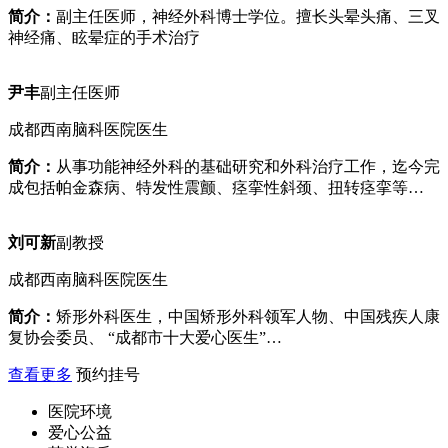
简介：
副主任医师，神经外科博士学位。擅长头晕头痛、三叉
神经痛、眩晕症的手术治疗
尹丰
副主任医师
成都西南脑科医院医生
简介：
从事功能神经外科的基础研究和外科治疗工作，迄今完
成包括帕金森病、特发性震颤、痉挛性斜颈、扭转痉挛等…
刘可新
副教授
成都西南脑科医院医生
简介：
矫形外科医生，中国矫形外科领军人物、中国残疾人康
复协会委员、 “成都市十大爱心医生”…
查看更多
预约挂号
医院环境
爱心公益