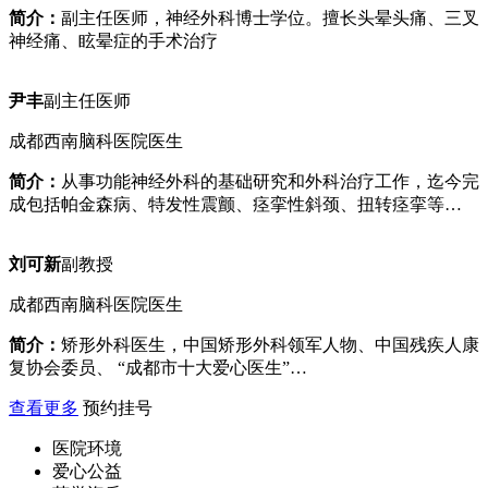
简介：
副主任医师，神经外科博士学位。擅长头晕头痛、三叉
神经痛、眩晕症的手术治疗
尹丰
副主任医师
成都西南脑科医院医生
简介：
从事功能神经外科的基础研究和外科治疗工作，迄今完
成包括帕金森病、特发性震颤、痉挛性斜颈、扭转痉挛等…
刘可新
副教授
成都西南脑科医院医生
简介：
矫形外科医生，中国矫形外科领军人物、中国残疾人康
复协会委员、 “成都市十大爱心医生”…
查看更多
预约挂号
医院环境
爱心公益