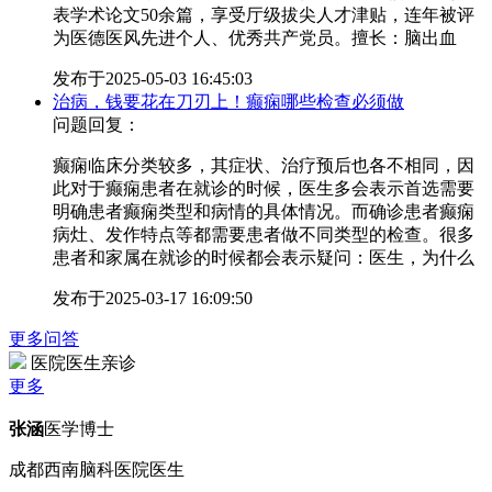
表学术论文50余篇，享受厅级拔尖人才津贴，连年被评
为医德医风先进个人、优秀共产党员。擅长：脑出血
发布于
2025-05-03 16:45:03
治病，钱要花在刀刃上！癫痫哪些检查必须做
问题回复：
癫痫临床分类较多，其症状、治疗预后也各不相同，因
此对于癫痫患者在就诊的时候，医生多会表示首选需要
明确患者癫痫类型和病情的具体情况。而确诊患者癫痫
病灶、发作特点等都需要患者做不同类型的检查。很多
患者和家属在就诊的时候都会表示疑问：医生，为什么
发布于
2025-03-17 16:09:50
更多问答
医院医生亲诊
更多
张涵
医学博士
成都西南脑科医院医生