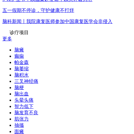
五一假期不停诊，守护健康不打烊
脑科新闻丨我院康复医师参加中国康复医学会非侵入
诊疗项目
更多
脑瘫
癫痫
帕金森
脑萎缩
脑积水
三叉神经痛
脑梗
脑出血
头晕头痛
智力低下
脑发育不良
肌张力
抽搐
面瘫