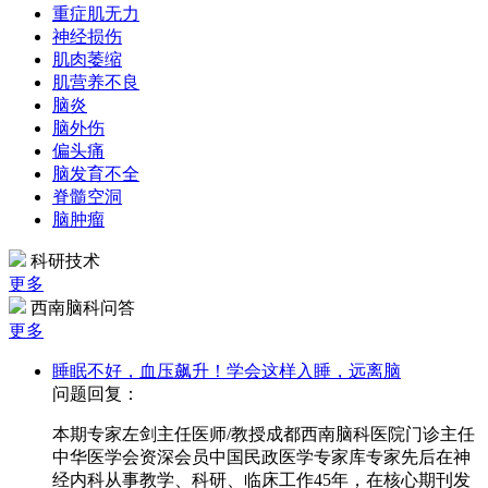
重症肌无力
神经损伤
肌肉萎缩
肌营养不良
脑炎
脑外伤
偏头痛
脑发育不全
脊髓空洞
脑肿瘤
科研技术
更多
西南脑科问答
更多
睡眠不好，血压飙升！学会这样入睡，远离脑
问题回复：
本期专家左剑主任医师/教授成都西南脑科医院门诊主任
中华医学会资深会员中国民政医学专家库专家先后在神
经内科从事教学、科研、临床工作45年，在核心期刊发