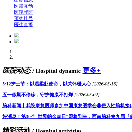
医患互动
医院就医
预约挂号
医生直播
医院动态
更多+
/ Hospital dynamic
5·12护士节：以温柔赴使命，以关怀暖人心
[2026-05-16]
五一假期不停诊，守护健康不打烊
[2026-05-02]
脑科新闻丨我院康复医师参加中国康复医学会非侵入性脑机接
好消息！第30个“世界帕金森日”即将到来，西南脑科第九届『
精彩活动
/ Hospital activities