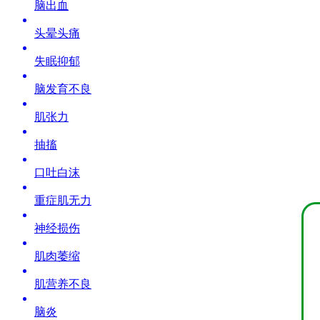
脑出血
头晕头痛
失眠抑郁
脑发育不良
肌张力
抽搐
口吐白沫
重症肌无力
神经损伤
肌肉萎缩
肌营养不良
脑炎