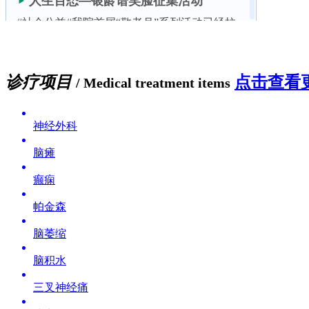
诊疗项目
点击查看更
/ Medical treatment items
神经外科
脑瘫
癫痫
帕金森
脑萎缩
脑积水
三叉神经痛