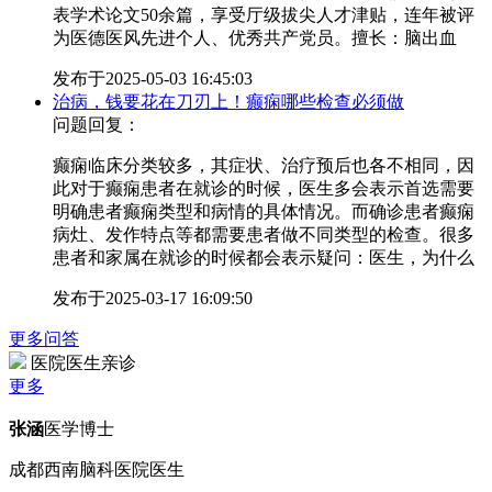
表学术论文50余篇，享受厅级拔尖人才津贴，连年被评
为医德医风先进个人、优秀共产党员。擅长：脑出血
发布于
2025-05-03 16:45:03
治病，钱要花在刀刃上！癫痫哪些检查必须做
问题回复：
癫痫临床分类较多，其症状、治疗预后也各不相同，因
此对于癫痫患者在就诊的时候，医生多会表示首选需要
明确患者癫痫类型和病情的具体情况。而确诊患者癫痫
病灶、发作特点等都需要患者做不同类型的检查。很多
患者和家属在就诊的时候都会表示疑问：医生，为什么
发布于
2025-03-17 16:09:50
更多问答
医院医生亲诊
更多
张涵
医学博士
成都西南脑科医院医生