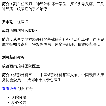
简介：
副主任医师，神经外科博士学位。擅长头晕头痛、三叉
神经痛、眩晕症的手术治疗
尹丰
副主任医师
成都西南脑科医院医生
简介：
从事功能神经外科的基础研究和外科治疗工作，迄今完
成包括帕金森病、特发性震颤、痉挛性斜颈、扭转痉挛等…
刘可新
副教授
成都西南脑科医院医生
简介：
矫形外科医生，中国矫形外科领军人物、中国残疾人康
复协会委员、 “成都市十大爱心医生”…
查看更多
预约挂号
医院环境
爱心公益