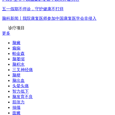
五一假期不停诊，守护健康不打烊
脑科新闻丨我院康复医师参加中国康复医学会非侵入
诊疗项目
更多
脑瘫
癫痫
帕金森
脑萎缩
脑积水
三叉神经痛
脑梗
脑出血
头晕头痛
智力低下
脑发育不良
肌张力
抽搐
面瘫