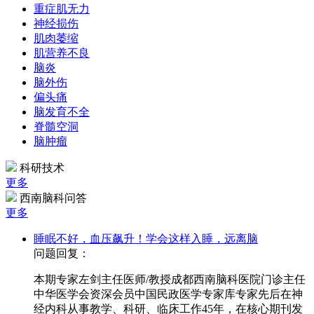
重症肌无力
神经损伤
肌肉萎缩
肌营养不良
脑炎
脑外伤
偏头痛
脑发育不全
脊髓空洞
脑肿瘤
科研技术
更多
西南脑科问答
更多
睡眠不好，血压飙升！学会这样入睡，远离脑
问题回复：
本期专家左剑主任医师/教授成都西南脑科医院门诊主任
中华医学会资深会员中国民政医学专家库专家先后在神
经内科从事教学、科研、临床工作45年，在核心期刊发