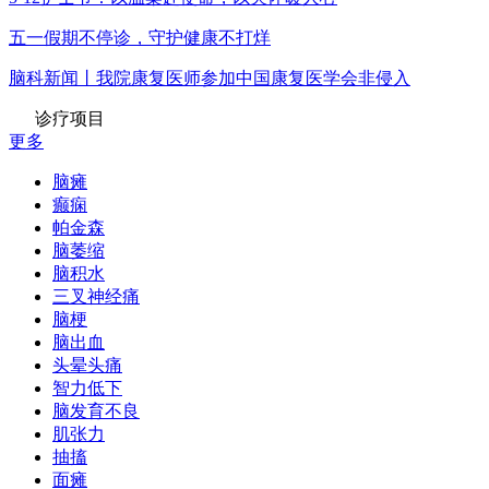
五一假期不停诊，守护健康不打烊
脑科新闻丨我院康复医师参加中国康复医学会非侵入
诊疗项目
更多
脑瘫
癫痫
帕金森
脑萎缩
脑积水
三叉神经痛
脑梗
脑出血
头晕头痛
智力低下
脑发育不良
肌张力
抽搐
面瘫