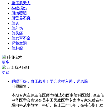
重症肌无力
神经损伤
肌肉萎缩
肌营养不良
脑炎
脑外伤
偏头痛
脑发育不全
脊髓空洞
脑肿瘤
科研技术
更多
西南脑科问答
更多
睡眠不好，血压飙升！学会这样入睡，远离脑
问题回复：
本期专家左剑主任医师/教授成都西南脑科医院门诊主任
中华医学会资深会员中国民政医学专家库专家先后在神
经内科从事教学、科研、临床工作45年，在核心期刊发