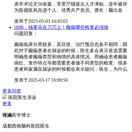
表学术论文50余篇，享受厅级拔尖人才津贴，连年被评
为医德医风先进个人、优秀共产党员。擅长：脑出血
发布于
2025-05-03 16:45:03
治病，钱要花在刀刃上！癫痫哪些检查必须做
问题回复：
癫痫临床分类较多，其症状、治疗预后也各不相同，因
此对于癫痫患者在就诊的时候，医生多会表示首选需要
明确患者癫痫类型和病情的具体情况。而确诊患者癫痫
病灶、发作特点等都需要患者做不同类型的检查。很多
患者和家属在就诊的时候都会表示疑问：医生，为什么
发布于
2025-03-17 16:09:50
更多问答
医院医生亲诊
更多
张涵
医学博士
成都西南脑科医院医生