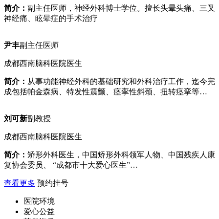
简介：
副主任医师，神经外科博士学位。擅长头晕头痛、三叉
神经痛、眩晕症的手术治疗
尹丰
副主任医师
成都西南脑科医院医生
简介：
从事功能神经外科的基础研究和外科治疗工作，迄今完
成包括帕金森病、特发性震颤、痉挛性斜颈、扭转痉挛等…
刘可新
副教授
成都西南脑科医院医生
简介：
矫形外科医生，中国矫形外科领军人物、中国残疾人康
复协会委员、 “成都市十大爱心医生”…
查看更多
预约挂号
医院环境
爱心公益