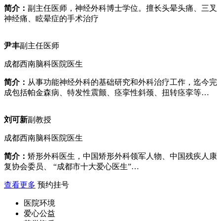
简介：
副主任医师，神经外科博士学位。擅长头晕头痛、三叉
神经痛、眩晕症的手术治疗
尹丰
副主任医师
成都西南脑科医院医生
简介：
从事功能神经外科的基础研究和外科治疗工作，迄今完
成包括帕金森病、特发性震颤、痉挛性斜颈、扭转痉挛等…
刘可新
副教授
成都西南脑科医院医生
简介：
矫形外科医生，中国矫形外科领军人物、中国残疾人康
复协会委员、 “成都市十大爱心医生”…
查看更多
预约挂号
医院环境
爱心公益