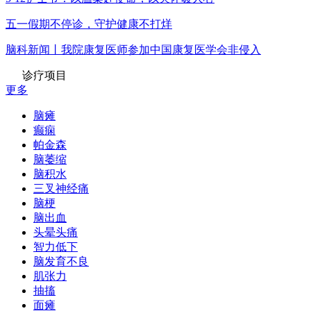
五一假期不停诊，守护健康不打烊
脑科新闻丨我院康复医师参加中国康复医学会非侵入
诊疗项目
更多
脑瘫
癫痫
帕金森
脑萎缩
脑积水
三叉神经痛
脑梗
脑出血
头晕头痛
智力低下
脑发育不良
肌张力
抽搐
面瘫