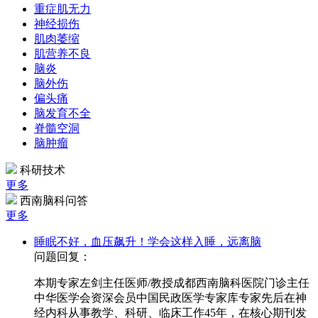
重症肌无力
神经损伤
肌肉萎缩
肌营养不良
脑炎
脑外伤
偏头痛
脑发育不全
脊髓空洞
脑肿瘤
科研技术
更多
西南脑科问答
更多
睡眠不好，血压飙升！学会这样入睡，远离脑
问题回复：
本期专家左剑主任医师/教授成都西南脑科医院门诊主任
中华医学会资深会员中国民政医学专家库专家先后在神
经内科从事教学、科研、临床工作45年，在核心期刊发