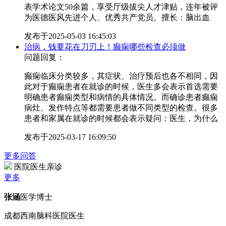
表学术论文50余篇，享受厅级拔尖人才津贴，连年被评
为医德医风先进个人、优秀共产党员。擅长：脑出血
发布于
2025-05-03 16:45:03
治病，钱要花在刀刃上！癫痫哪些检查必须做
问题回复：
癫痫临床分类较多，其症状、治疗预后也各不相同，因
此对于癫痫患者在就诊的时候，医生多会表示首选需要
明确患者癫痫类型和病情的具体情况。而确诊患者癫痫
病灶、发作特点等都需要患者做不同类型的检查。很多
患者和家属在就诊的时候都会表示疑问：医生，为什么
发布于
2025-03-17 16:09:50
更多问答
医院医生亲诊
更多
张涵
医学博士
成都西南脑科医院医生