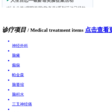
诊疗项目
点击查看更
/ Medical treatment items
神经外科
脑瘫
癫痫
帕金森
脑萎缩
脑积水
三叉神经痛