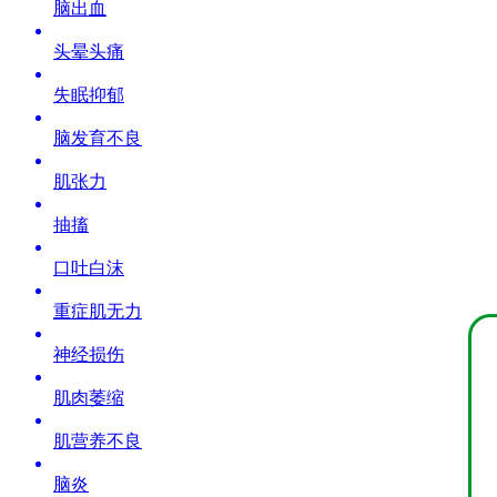
脑出血
头晕头痛
失眠抑郁
脑发育不良
肌张力
抽搐
口吐白沫
重症肌无力
神经损伤
肌肉萎缩
肌营养不良
脑炎