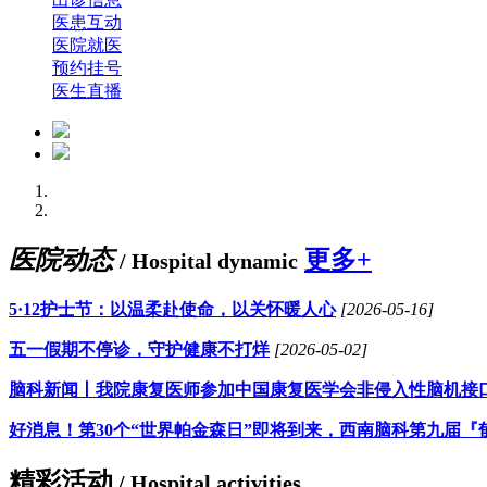
医患互动
医院就医
预约挂号
医生直播
医院动态
更多+
/ Hospital dynamic
5·12护士节：以温柔赴使命，以关怀暖人心
[2026-05-16]
五一假期不停诊，守护健康不打烊
[2026-05-02]
脑科新闻丨我院康复医师参加中国康复医学会非侵入性脑机接
好消息！第30个“世界帕金森日”即将到来，西南脑科第九届『
精彩活动
/ Hospital activities