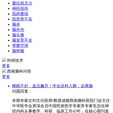
重症肌无力
神经损伤
肌肉萎缩
肌营养不良
脑炎
脑外伤
偏头痛
脑发育不全
脊髓空洞
脑肿瘤
科研技术
更多
西南脑科问答
更多
睡眠不好，血压飙升！学会这样入睡，远离脑
问题回复：
本期专家左剑主任医师/教授成都西南脑科医院门诊主任
中华医学会资深会员中国民政医学专家库专家先后在神
经内科从事教学、科研、临床工作45年，在核心期刊发