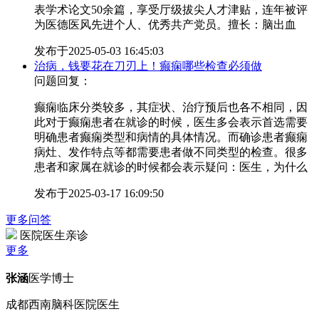
表学术论文50余篇，享受厅级拔尖人才津贴，连年被评
为医德医风先进个人、优秀共产党员。擅长：脑出血
发布于
2025-05-03 16:45:03
治病，钱要花在刀刃上！癫痫哪些检查必须做
问题回复：
癫痫临床分类较多，其症状、治疗预后也各不相同，因
此对于癫痫患者在就诊的时候，医生多会表示首选需要
明确患者癫痫类型和病情的具体情况。而确诊患者癫痫
病灶、发作特点等都需要患者做不同类型的检查。很多
患者和家属在就诊的时候都会表示疑问：医生，为什么
发布于
2025-03-17 16:09:50
更多问答
医院医生亲诊
更多
张涵
医学博士
成都西南脑科医院医生