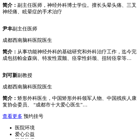
简介：
副主任医师，神经外科博士学位。擅长头晕头痛、三叉
神经痛、眩晕症的手术治疗
尹丰
副主任医师
成都西南脑科医院医生
简介：
从事功能神经外科的基础研究和外科治疗工作，迄今完
成包括帕金森病、特发性震颤、痉挛性斜颈、扭转痉挛等…
刘可新
副教授
成都西南脑科医院医生
简介：
矫形外科医生，中国矫形外科领军人物、中国残疾人康
复协会委员、 “成都市十大爱心医生”…
查看更多
预约挂号
医院环境
爱心公益