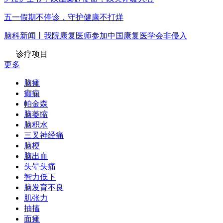
五一假期不停诊，守护健康不打烊
脑科新闻丨我院康复医师参加中国康复医学会非侵入
诊疗项目
更多
脑瘫
癫痫
帕金森
脑萎缩
脑积水
三叉神经痛
脑梗
脑出血
头晕头痛
智力低下
脑发育不良
肌张力
抽搐
面瘫