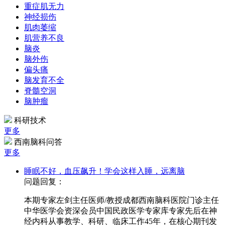
重症肌无力
神经损伤
肌肉萎缩
肌营养不良
脑炎
脑外伤
偏头痛
脑发育不全
脊髓空洞
脑肿瘤
科研技术
更多
西南脑科问答
更多
睡眠不好，血压飙升！学会这样入睡，远离脑
问题回复：
本期专家左剑主任医师/教授成都西南脑科医院门诊主任
中华医学会资深会员中国民政医学专家库专家先后在神
经内科从事教学、科研、临床工作45年，在核心期刊发