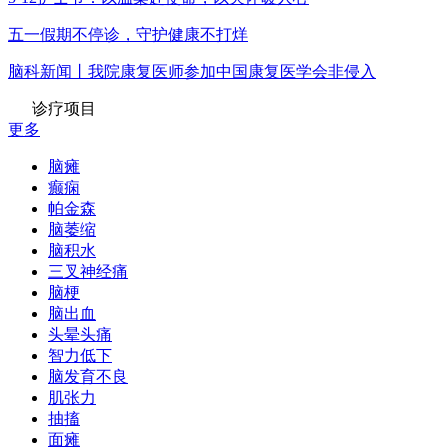
五一假期不停诊，守护健康不打烊
脑科新闻丨我院康复医师参加中国康复医学会非侵入
诊疗项目
更多
脑瘫
癫痫
帕金森
脑萎缩
脑积水
三叉神经痛
脑梗
脑出血
头晕头痛
智力低下
脑发育不良
肌张力
抽搐
面瘫