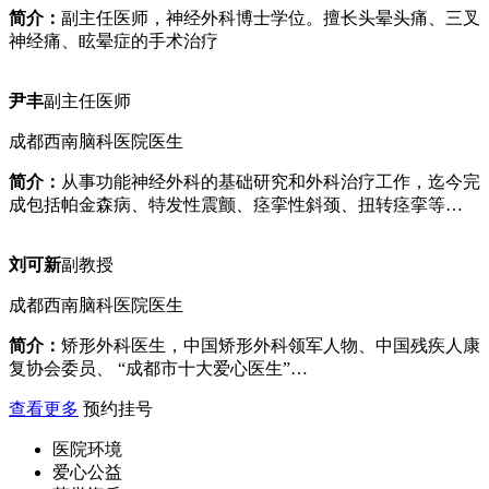
简介：
副主任医师，神经外科博士学位。擅长头晕头痛、三叉
神经痛、眩晕症的手术治疗
尹丰
副主任医师
成都西南脑科医院医生
简介：
从事功能神经外科的基础研究和外科治疗工作，迄今完
成包括帕金森病、特发性震颤、痉挛性斜颈、扭转痉挛等…
刘可新
副教授
成都西南脑科医院医生
简介：
矫形外科医生，中国矫形外科领军人物、中国残疾人康
复协会委员、 “成都市十大爱心医生”…
查看更多
预约挂号
医院环境
爱心公益