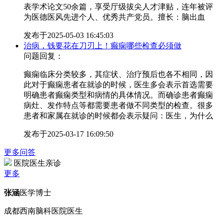
表学术论文50余篇，享受厅级拔尖人才津贴，连年被评
为医德医风先进个人、优秀共产党员。擅长：脑出血
发布于
2025-05-03 16:45:03
治病，钱要花在刀刃上！癫痫哪些检查必须做
问题回复：
癫痫临床分类较多，其症状、治疗预后也各不相同，因
此对于癫痫患者在就诊的时候，医生多会表示首选需要
明确患者癫痫类型和病情的具体情况。而确诊患者癫痫
病灶、发作特点等都需要患者做不同类型的检查。很多
患者和家属在就诊的时候都会表示疑问：医生，为什么
发布于
2025-03-17 16:09:50
更多问答
医院医生亲诊
更多
张涵
医学博士
成都西南脑科医院医生