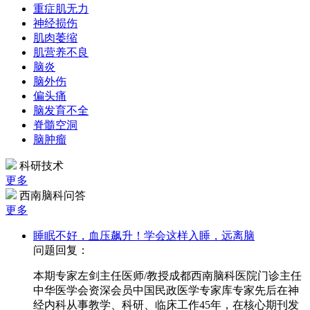
重症肌无力
神经损伤
肌肉萎缩
肌营养不良
脑炎
脑外伤
偏头痛
脑发育不全
脊髓空洞
脑肿瘤
科研技术
更多
西南脑科问答
更多
睡眠不好，血压飙升！学会这样入睡，远离脑
问题回复：
本期专家左剑主任医师/教授成都西南脑科医院门诊主任
中华医学会资深会员中国民政医学专家库专家先后在神
经内科从事教学、科研、临床工作45年，在核心期刊发