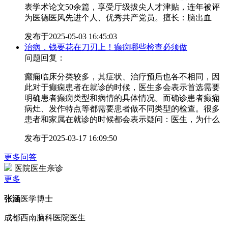
表学术论文50余篇，享受厅级拔尖人才津贴，连年被评
为医德医风先进个人、优秀共产党员。擅长：脑出血
发布于
2025-05-03 16:45:03
治病，钱要花在刀刃上！癫痫哪些检查必须做
问题回复：
癫痫临床分类较多，其症状、治疗预后也各不相同，因
此对于癫痫患者在就诊的时候，医生多会表示首选需要
明确患者癫痫类型和病情的具体情况。而确诊患者癫痫
病灶、发作特点等都需要患者做不同类型的检查。很多
患者和家属在就诊的时候都会表示疑问：医生，为什么
发布于
2025-03-17 16:09:50
更多问答
医院医生亲诊
更多
张涵
医学博士
成都西南脑科医院医生