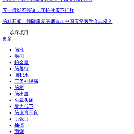
五一假期不停诊，守护健康不打烊
脑科新闻丨我院康复医师参加中国康复医学会非侵入
诊疗项目
更多
脑瘫
癫痫
帕金森
脑萎缩
脑积水
三叉神经痛
脑梗
脑出血
头晕头痛
智力低下
脑发育不良
肌张力
抽搐
面瘫