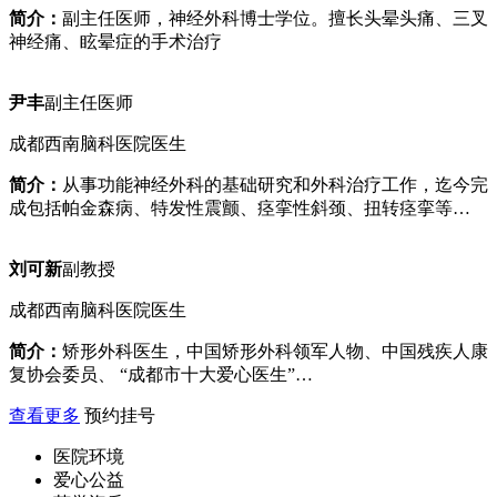
简介：
副主任医师，神经外科博士学位。擅长头晕头痛、三叉
神经痛、眩晕症的手术治疗
尹丰
副主任医师
成都西南脑科医院医生
简介：
从事功能神经外科的基础研究和外科治疗工作，迄今完
成包括帕金森病、特发性震颤、痉挛性斜颈、扭转痉挛等…
刘可新
副教授
成都西南脑科医院医生
简介：
矫形外科医生，中国矫形外科领军人物、中国残疾人康
复协会委员、 “成都市十大爱心医生”…
查看更多
预约挂号
医院环境
爱心公益