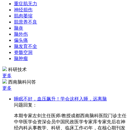
重症肌无力
神经损伤
肌肉萎缩
肌营养不良
脑炎
脑外伤
偏头痛
脑发育不全
脊髓空洞
脑肿瘤
科研技术
更多
西南脑科问答
更多
睡眠不好，血压飙升！学会这样入睡，远离脑
问题回复：
本期专家左剑主任医师/教授成都西南脑科医院门诊主任
中华医学会资深会员中国民政医学专家库专家先后在神
经内科从事教学、科研、临床工作45年，在核心期刊发