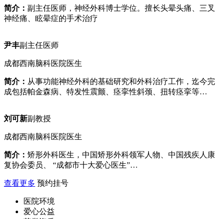
简介：
副主任医师，神经外科博士学位。擅长头晕头痛、三叉
神经痛、眩晕症的手术治疗
尹丰
副主任医师
成都西南脑科医院医生
简介：
从事功能神经外科的基础研究和外科治疗工作，迄今完
成包括帕金森病、特发性震颤、痉挛性斜颈、扭转痉挛等…
刘可新
副教授
成都西南脑科医院医生
简介：
矫形外科医生，中国矫形外科领军人物、中国残疾人康
复协会委员、 “成都市十大爱心医生”…
查看更多
预约挂号
医院环境
爱心公益