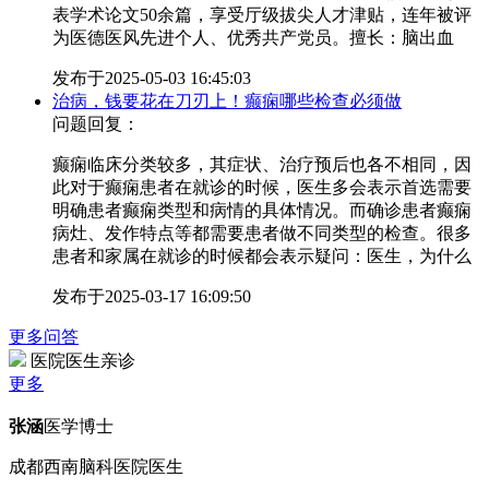
表学术论文50余篇，享受厅级拔尖人才津贴，连年被评
为医德医风先进个人、优秀共产党员。擅长：脑出血
发布于
2025-05-03 16:45:03
治病，钱要花在刀刃上！癫痫哪些检查必须做
问题回复：
癫痫临床分类较多，其症状、治疗预后也各不相同，因
此对于癫痫患者在就诊的时候，医生多会表示首选需要
明确患者癫痫类型和病情的具体情况。而确诊患者癫痫
病灶、发作特点等都需要患者做不同类型的检查。很多
患者和家属在就诊的时候都会表示疑问：医生，为什么
发布于
2025-03-17 16:09:50
更多问答
医院医生亲诊
更多
张涵
医学博士
成都西南脑科医院医生