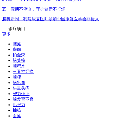
五一假期不停诊，守护健康不打烊
脑科新闻丨我院康复医师参加中国康复医学会非侵入
诊疗项目
更多
脑瘫
癫痫
帕金森
脑萎缩
脑积水
三叉神经痛
脑梗
脑出血
头晕头痛
智力低下
脑发育不良
肌张力
抽搐
面瘫