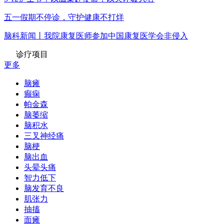
五一假期不停诊，守护健康不打烊
脑科新闻丨我院康复医师参加中国康复医学会非侵入
诊疗项目
更多
脑瘫
癫痫
帕金森
脑萎缩
脑积水
三叉神经痛
脑梗
脑出血
头晕头痛
智力低下
脑发育不良
肌张力
抽搐
面瘫