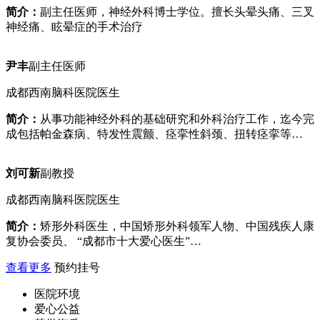
简介：
副主任医师，神经外科博士学位。擅长头晕头痛、三叉
神经痛、眩晕症的手术治疗
尹丰
副主任医师
成都西南脑科医院医生
简介：
从事功能神经外科的基础研究和外科治疗工作，迄今完
成包括帕金森病、特发性震颤、痉挛性斜颈、扭转痉挛等…
刘可新
副教授
成都西南脑科医院医生
简介：
矫形外科医生，中国矫形外科领军人物、中国残疾人康
复协会委员、 “成都市十大爱心医生”…
查看更多
预约挂号
医院环境
爱心公益