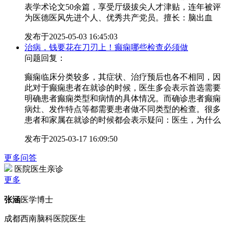
表学术论文50余篇，享受厅级拔尖人才津贴，连年被评
为医德医风先进个人、优秀共产党员。擅长：脑出血
发布于
2025-05-03 16:45:03
治病，钱要花在刀刃上！癫痫哪些检查必须做
问题回复：
癫痫临床分类较多，其症状、治疗预后也各不相同，因
此对于癫痫患者在就诊的时候，医生多会表示首选需要
明确患者癫痫类型和病情的具体情况。而确诊患者癫痫
病灶、发作特点等都需要患者做不同类型的检查。很多
患者和家属在就诊的时候都会表示疑问：医生，为什么
发布于
2025-03-17 16:09:50
更多问答
医院医生亲诊
更多
张涵
医学博士
成都西南脑科医院医生