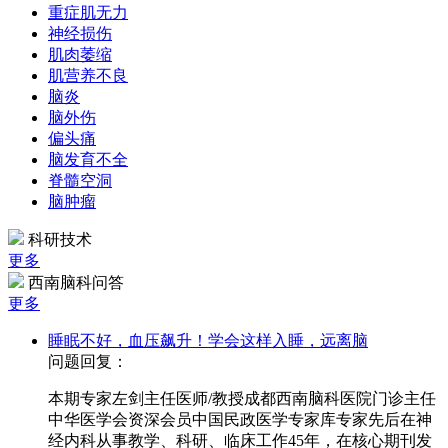
重症肌无力
神经损伤
肌肉萎缩
肌营养不良
脑炎
脑外伤
偏头痛
脑发育不全
脊髓空洞
脑肿瘤
科研技术
更多
西南脑科问答
更多
睡眠不好，血压飙升！学会这样入睡，远离脑
问题回复：
本期专家左剑主任医师/教授成都西南脑科医院门诊主任
中华医学会资深会员中国民政医学专家库专家先后在神
经内科从事教学、科研、临床工作45年，在核心期刊发