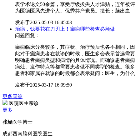
表学术论文50余篇，享受厅级拔尖人才津贴，连年被评
为医德医风先进个人、优秀共产党员。擅长：脑出血
发布于
2025-05-03 16:45:03
治病，钱要花在刀刃上！癫痫哪些检查必须做
问题回复：
癫痫临床分类较多，其症状、治疗预后也各不相同，因
此对于癫痫患者在就诊的时候，医生多会表示首选需要
明确患者癫痫类型和病情的具体情况。而确诊患者癫痫
病灶、发作特点等都需要患者做不同类型的检查。很多
患者和家属在就诊的时候都会表示疑问：医生，为什么
发布于
2025-03-17 16:09:50
更多问答
医院医生亲诊
更多
张涵
医学博士
成都西南脑科医院医生