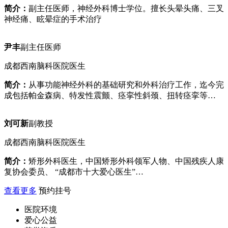
简介：
副主任医师，神经外科博士学位。擅长头晕头痛、三叉
神经痛、眩晕症的手术治疗
尹丰
副主任医师
成都西南脑科医院医生
简介：
从事功能神经外科的基础研究和外科治疗工作，迄今完
成包括帕金森病、特发性震颤、痉挛性斜颈、扭转痉挛等…
刘可新
副教授
成都西南脑科医院医生
简介：
矫形外科医生，中国矫形外科领军人物、中国残疾人康
复协会委员、 “成都市十大爱心医生”…
查看更多
预约挂号
医院环境
爱心公益