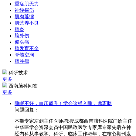
重症肌无力
神经损伤
肌肉萎缩
肌营养不良
脑炎
脑外伤
偏头痛
脑发育不全
脊髓空洞
脑肿瘤
科研技术
更多
西南脑科问答
更多
睡眠不好，血压飙升！学会这样入睡，远离脑
问题回复：
本期专家左剑主任医师/教授成都西南脑科医院门诊主任
中华医学会资深会员中国民政医学专家库专家先后在神
经内科从事教学、科研、临床工作45年，在核心期刊发