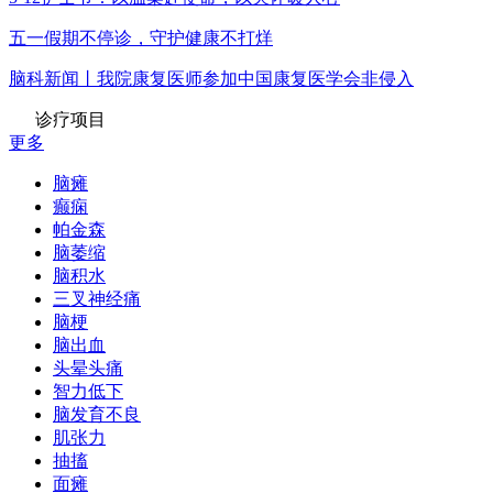
五一假期不停诊，守护健康不打烊
脑科新闻丨我院康复医师参加中国康复医学会非侵入
诊疗项目
更多
脑瘫
癫痫
帕金森
脑萎缩
脑积水
三叉神经痛
脑梗
脑出血
头晕头痛
智力低下
脑发育不良
肌张力
抽搐
面瘫