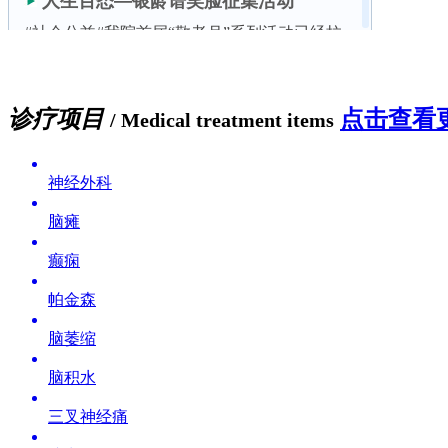
诊疗项目
点击查看更
/ Medical treatment items
神经外科
脑瘫
癫痫
帕金森
脑萎缩
脑积水
三叉神经痛