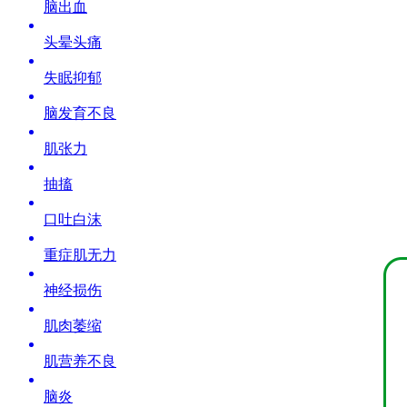
脑出血
头晕头痛
失眠抑郁
脑发育不良
肌张力
抽搐
口吐白沫
重症肌无力
神经损伤
肌肉萎缩
肌营养不良
脑炎