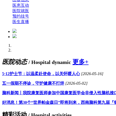
医患互动
医院就医
预约挂号
医生直播
医院动态
更多+
/ Hospital dynamic
5·12护士节：以温柔赴使命，以关怀暖人心
[2026-05-16]
五一假期不停诊，守护健康不打烊
[2026-05-02]
脑科新闻丨我院康复医师参加中国康复医学会非侵入性脑机接
好消息！第30个“世界帕金森日”即将到来，西南脑科第九届『
精彩活动
/ Hospital activities