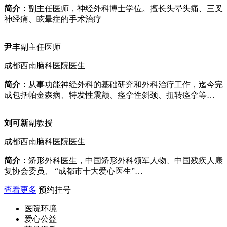
简介：
副主任医师，神经外科博士学位。擅长头晕头痛、三叉
神经痛、眩晕症的手术治疗
尹丰
副主任医师
成都西南脑科医院医生
简介：
从事功能神经外科的基础研究和外科治疗工作，迄今完
成包括帕金森病、特发性震颤、痉挛性斜颈、扭转痉挛等…
刘可新
副教授
成都西南脑科医院医生
简介：
矫形外科医生，中国矫形外科领军人物、中国残疾人康
复协会委员、 “成都市十大爱心医生”…
查看更多
预约挂号
医院环境
爱心公益