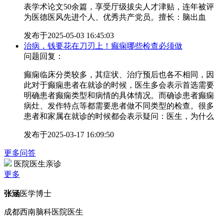
表学术论文50余篇，享受厅级拔尖人才津贴，连年被评
为医德医风先进个人、优秀共产党员。擅长：脑出血
发布于
2025-05-03 16:45:03
治病，钱要花在刀刃上！癫痫哪些检查必须做
问题回复：
癫痫临床分类较多，其症状、治疗预后也各不相同，因
此对于癫痫患者在就诊的时候，医生多会表示首选需要
明确患者癫痫类型和病情的具体情况。而确诊患者癫痫
病灶、发作特点等都需要患者做不同类型的检查。很多
患者和家属在就诊的时候都会表示疑问：医生，为什么
发布于
2025-03-17 16:09:50
更多问答
医院医生亲诊
更多
张涵
医学博士
成都西南脑科医院医生