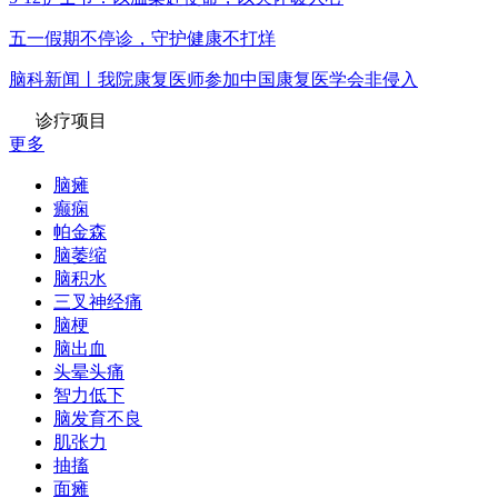
五一假期不停诊，守护健康不打烊
脑科新闻丨我院康复医师参加中国康复医学会非侵入
诊疗项目
更多
脑瘫
癫痫
帕金森
脑萎缩
脑积水
三叉神经痛
脑梗
脑出血
头晕头痛
智力低下
脑发育不良
肌张力
抽搐
面瘫