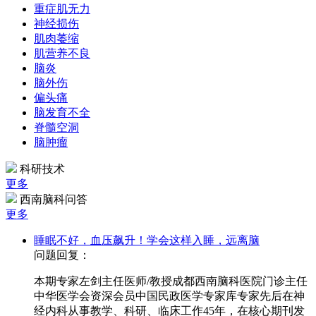
重症肌无力
神经损伤
肌肉萎缩
肌营养不良
脑炎
脑外伤
偏头痛
脑发育不全
脊髓空洞
脑肿瘤
科研技术
更多
西南脑科问答
更多
睡眠不好，血压飙升！学会这样入睡，远离脑
问题回复：
本期专家左剑主任医师/教授成都西南脑科医院门诊主任
中华医学会资深会员中国民政医学专家库专家先后在神
经内科从事教学、科研、临床工作45年，在核心期刊发