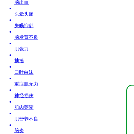
脑出血
头晕头痛
失眠抑郁
脑发育不良
肌张力
抽搐
口吐白沫
重症肌无力
神经损伤
肌肉萎缩
肌营养不良
脑炎