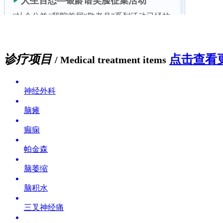
诊疗项目
点击查看更
/ Medical treatment items
神经外科
脑瘫
癫痫
帕金森
脑萎缩
脑积水
三叉神经痛