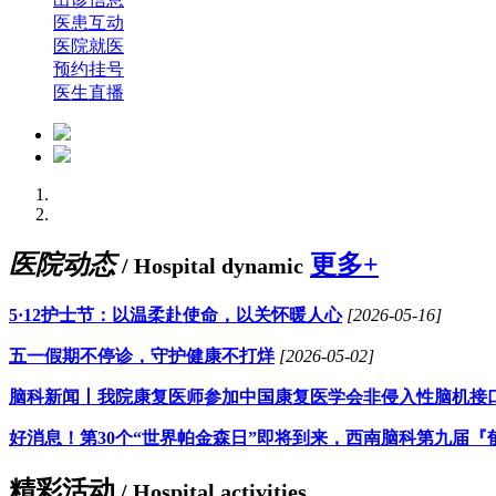
医患互动
医院就医
预约挂号
医生直播
医院动态
更多+
/ Hospital dynamic
5·12护士节：以温柔赴使命，以关怀暖人心
[2026-05-16]
五一假期不停诊，守护健康不打烊
[2026-05-02]
脑科新闻丨我院康复医师参加中国康复医学会非侵入性脑机接
好消息！第30个“世界帕金森日”即将到来，西南脑科第九届『
精彩活动
/ Hospital activities