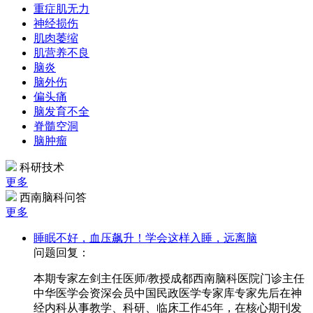
重症肌无力
神经损伤
肌肉萎缩
肌营养不良
脑炎
脑外伤
偏头痛
脑发育不全
脊髓空洞
脑肿瘤
科研技术
更多
西南脑科问答
更多
睡眠不好，血压飙升！学会这样入睡，远离脑
问题回复：
本期专家左剑主任医师/教授成都西南脑科医院门诊主任
中华医学会资深会员中国民政医学专家库专家先后在神
经内科从事教学、科研、临床工作45年，在核心期刊发