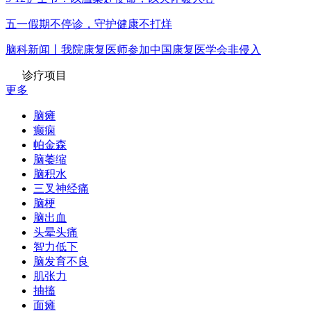
五一假期不停诊，守护健康不打烊
脑科新闻丨我院康复医师参加中国康复医学会非侵入
诊疗项目
更多
脑瘫
癫痫
帕金森
脑萎缩
脑积水
三叉神经痛
脑梗
脑出血
头晕头痛
智力低下
脑发育不良
肌张力
抽搐
面瘫