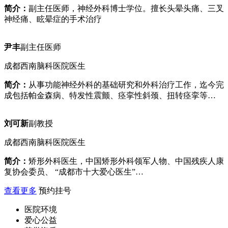
简介：
副主任医师，神经外科博士学位。擅长头晕头痛、三叉
神经痛、眩晕症的手术治疗
尹丰
副主任医师
成都西南脑科医院医生
简介：
从事功能神经外科的基础研究和外科治疗工作，迄今完
成包括帕金森病、特发性震颤、痉挛性斜颈、扭转痉挛等…
刘可新
副教授
成都西南脑科医院医生
简介：
矫形外科医生，中国矫形外科领军人物、中国残疾人康
复协会委员、 “成都市十大爱心医生”…
查看更多
预约挂号
医院环境
爱心公益