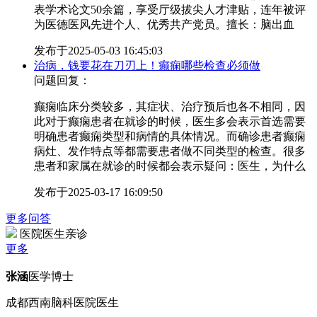
表学术论文50余篇，享受厅级拔尖人才津贴，连年被评
为医德医风先进个人、优秀共产党员。擅长：脑出血
发布于
2025-05-03 16:45:03
治病，钱要花在刀刃上！癫痫哪些检查必须做
问题回复：
癫痫临床分类较多，其症状、治疗预后也各不相同，因
此对于癫痫患者在就诊的时候，医生多会表示首选需要
明确患者癫痫类型和病情的具体情况。而确诊患者癫痫
病灶、发作特点等都需要患者做不同类型的检查。很多
患者和家属在就诊的时候都会表示疑问：医生，为什么
发布于
2025-03-17 16:09:50
更多问答
医院医生亲诊
更多
张涵
医学博士
成都西南脑科医院医生