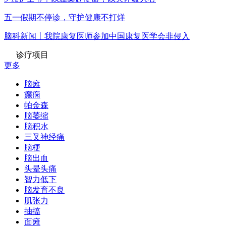
五一假期不停诊，守护健康不打烊
脑科新闻丨我院康复医师参加中国康复医学会非侵入
诊疗项目
更多
脑瘫
癫痫
帕金森
脑萎缩
脑积水
三叉神经痛
脑梗
脑出血
头晕头痛
智力低下
脑发育不良
肌张力
抽搐
面瘫