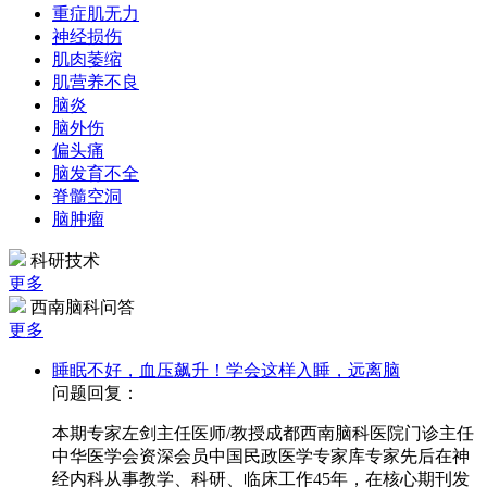
重症肌无力
神经损伤
肌肉萎缩
肌营养不良
脑炎
脑外伤
偏头痛
脑发育不全
脊髓空洞
脑肿瘤
科研技术
更多
西南脑科问答
更多
睡眠不好，血压飙升！学会这样入睡，远离脑
问题回复：
本期专家左剑主任医师/教授成都西南脑科医院门诊主任
中华医学会资深会员中国民政医学专家库专家先后在神
经内科从事教学、科研、临床工作45年，在核心期刊发