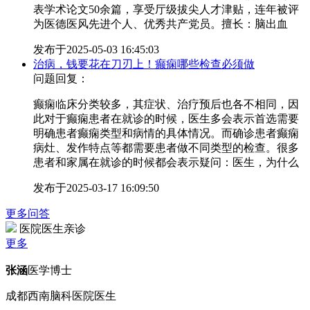
表学术论文50余篇，享受厅级拔尖人才津贴，连年被评
为医德医风先进个人、优秀共产党员。擅长：脑出血
发布于
2025-05-03 16:45:03
治病，钱要花在刀刃上！癫痫哪些检查必须做
问题回复：
癫痫临床分类较多，其症状、治疗预后也各不相同，因
此对于癫痫患者在就诊的时候，医生多会表示首选需要
明确患者癫痫类型和病情的具体情况。而确诊患者癫痫
病灶、发作特点等都需要患者做不同类型的检查。很多
患者和家属在就诊的时候都会表示疑问：医生，为什么
发布于
2025-03-17 16:09:50
更多问答
医院医生亲诊
更多
张涵
医学博士
成都西南脑科医院医生