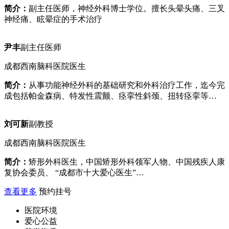
简介：
副主任医师，神经外科博士学位。擅长头晕头痛、三叉
神经痛、眩晕症的手术治疗
尹丰
副主任医师
成都西南脑科医院医生
简介：
从事功能神经外科的基础研究和外科治疗工作，迄今完
成包括帕金森病、特发性震颤、痉挛性斜颈、扭转痉挛等…
刘可新
副教授
成都西南脑科医院医生
简介：
矫形外科医生，中国矫形外科领军人物、中国残疾人康
复协会委员、 “成都市十大爱心医生”…
查看更多
预约挂号
医院环境
爱心公益