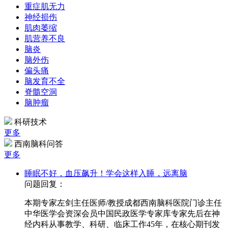
重症肌无力
神经损伤
肌肉萎缩
肌营养不良
脑炎
脑外伤
偏头痛
脑发育不全
脊髓空洞
脑肿瘤
科研技术
更多
西南脑科问答
更多
睡眠不好，血压飙升！学会这样入睡，远离脑
问题回复：
本期专家左剑主任医师/教授成都西南脑科医院门诊主任
中华医学会资深会员中国民政医学专家库专家先后在神
经内科从事教学、科研、临床工作45年，在核心期刊发