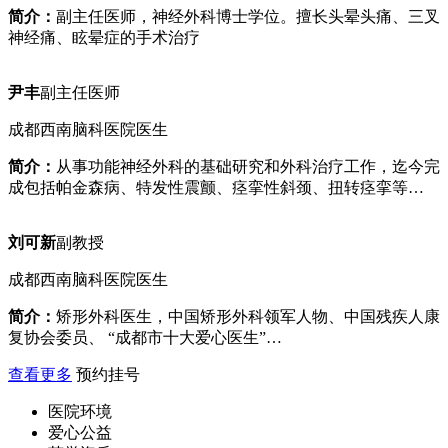
简介：
副主任医师，神经外科博士学位。擅长头晕头痛、三叉
神经痛、眩晕症的手术治疗
尹丰
副主任医师
成都西南脑科医院医生
简介：
从事功能神经外科的基础研究和外科治疗工作，迄今完
成包括帕金森病、特发性震颤、痉挛性斜颈、扭转痉挛等…
刘可新
副教授
成都西南脑科医院医生
简介：
矫形外科医生，中国矫形外科领军人物、中国残疾人康
复协会委员、 “成都市十大爱心医生”…
查看更多
预约挂号
医院环境
爱心公益