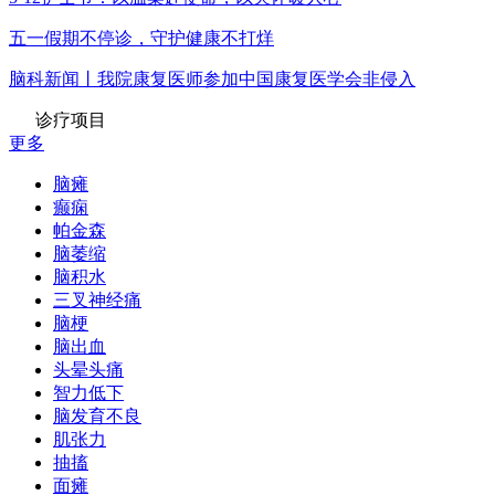
五一假期不停诊，守护健康不打烊
脑科新闻丨我院康复医师参加中国康复医学会非侵入
诊疗项目
更多
脑瘫
癫痫
帕金森
脑萎缩
脑积水
三叉神经痛
脑梗
脑出血
头晕头痛
智力低下
脑发育不良
肌张力
抽搐
面瘫