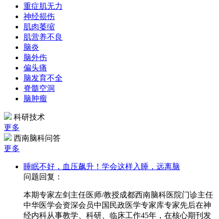
重症肌无力
神经损伤
肌肉萎缩
肌营养不良
脑炎
脑外伤
偏头痛
脑发育不全
脊髓空洞
脑肿瘤
科研技术
更多
西南脑科问答
更多
睡眠不好，血压飙升！学会这样入睡，远离脑
问题回复：
本期专家左剑主任医师/教授成都西南脑科医院门诊主任
中华医学会资深会员中国民政医学专家库专家先后在神
经内科从事教学、科研、临床工作45年，在核心期刊发