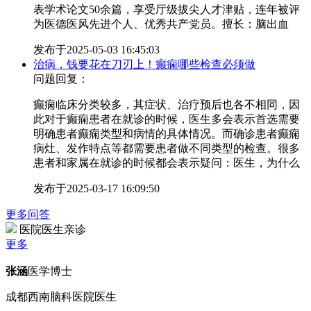
表学术论文50余篇，享受厅级拔尖人才津贴，连年被评
为医德医风先进个人、优秀共产党员。擅长：脑出血
发布于
2025-05-03 16:45:03
治病，钱要花在刀刃上！癫痫哪些检查必须做
问题回复：
癫痫临床分类较多，其症状、治疗预后也各不相同，因
此对于癫痫患者在就诊的时候，医生多会表示首选需要
明确患者癫痫类型和病情的具体情况。而确诊患者癫痫
病灶、发作特点等都需要患者做不同类型的检查。很多
患者和家属在就诊的时候都会表示疑问：医生，为什么
发布于
2025-03-17 16:09:50
更多问答
医院医生亲诊
更多
张涵
医学博士
成都西南脑科医院医生