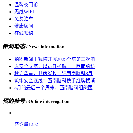
温馨夜门诊
无线WIFI
免费泊车
健康顾问
在线预约
新闻动态
/ News information
脑科新闻丨我院开展2025全院第二次消
以安全立院，以责任护航——西南脑科
秋启华章，共度岁长：记西南脑科8月
筑牢安全底线：西南脑科携手红牌楼消
8月的最后一个周末，西南脑科组织医
预约挂号
/ Online interrogation
咨询量1252