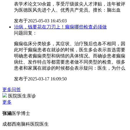
表学术论文50余篇，享受厅级拔尖人才津贴，连年被评
为医德医风先进个人、优秀共产党员。擅长：脑出血
发布于
2025-05-03 16:45:03
治病，钱要花在刀刃上！癫痫哪些检查必须做
问题回复：
癫痫临床分类较多，其症状、治疗预后也各不相同，因
此对于癫痫患者在就诊的时候，医生多会表示首选需要
明确患者癫痫类型和病情的具体情况。而确诊患者癫痫
病灶、发作特点等都需要患者做不同类型的检查。很多
患者和家属在就诊的时候都会表示疑问：医生，为什么
发布于
2025-03-17 16:09:50
更多问答
医院医生亲诊
更多
张涵
医学博士
成都西南脑科医院医生