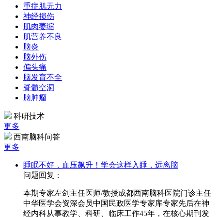
重症肌无力
神经损伤
肌肉萎缩
肌营养不良
脑炎
脑外伤
偏头痛
脑发育不全
脊髓空洞
脑肿瘤
科研技术
更多
西南脑科问答
更多
睡眠不好，血压飙升！学会这样入睡，远离脑
问题回复：
本期专家左剑主任医师/教授成都西南脑科医院门诊主任
中华医学会资深会员中国民政医学专家库专家先后在神
经内科从事教学、科研、临床工作45年，在核心期刊发