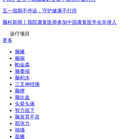
五一假期不停诊，守护健康不打烊
脑科新闻丨我院康复医师参加中国康复医学会非侵入
诊疗项目
更多
脑瘫
癫痫
帕金森
脑萎缩
脑积水
三叉神经痛
脑梗
脑出血
头晕头痛
智力低下
脑发育不良
肌张力
抽搐
面瘫