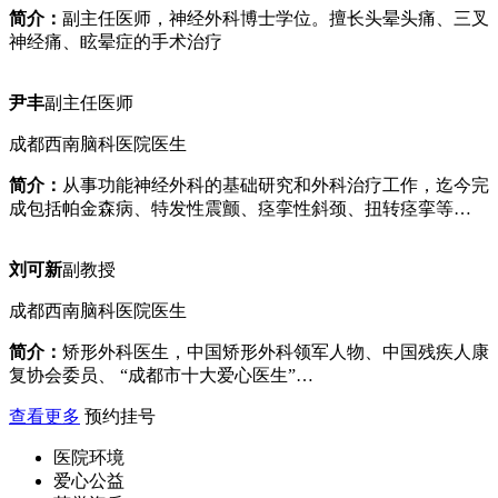
简介：
副主任医师，神经外科博士学位。擅长头晕头痛、三叉
神经痛、眩晕症的手术治疗
尹丰
副主任医师
成都西南脑科医院医生
简介：
从事功能神经外科的基础研究和外科治疗工作，迄今完
成包括帕金森病、特发性震颤、痉挛性斜颈、扭转痉挛等…
刘可新
副教授
成都西南脑科医院医生
简介：
矫形外科医生，中国矫形外科领军人物、中国残疾人康
复协会委员、 “成都市十大爱心医生”…
查看更多
预约挂号
医院环境
爱心公益