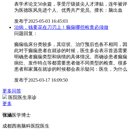
表学术论文50余篇，享受厅级拔尖人才津贴，连年被评
为医德医风先进个人、优秀共产党员。擅长：脑出血
发布于
2025-05-03 16:45:03
治病，钱要花在刀刃上！癫痫哪些检查必须做
问题回复：
癫痫临床分类较多，其症状、治疗预后也各不相同，因
此对于癫痫患者在就诊的时候，医生多会表示首选需要
明确患者癫痫类型和病情的具体情况。而确诊患者癫痫
病灶、发作特点等都需要患者做不同类型的检查。很多
患者和家属在就诊的时候都会表示疑问：医生，为什么
发布于
2025-03-17 16:09:50
更多问答
医院医生亲诊
更多
张涵
医学博士
成都西南脑科医院医生