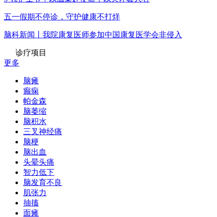
五一假期不停诊，守护健康不打烊
脑科新闻丨我院康复医师参加中国康复医学会非侵入
诊疗项目
更多
脑瘫
癫痫
帕金森
脑萎缩
脑积水
三叉神经痛
脑梗
脑出血
头晕头痛
智力低下
脑发育不良
肌张力
抽搐
面瘫