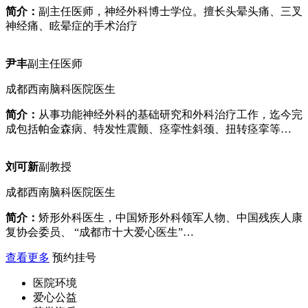
简介：
副主任医师，神经外科博士学位。擅长头晕头痛、三叉
神经痛、眩晕症的手术治疗
尹丰
副主任医师
成都西南脑科医院医生
简介：
从事功能神经外科的基础研究和外科治疗工作，迄今完
成包括帕金森病、特发性震颤、痉挛性斜颈、扭转痉挛等…
刘可新
副教授
成都西南脑科医院医生
简介：
矫形外科医生，中国矫形外科领军人物、中国残疾人康
复协会委员、 “成都市十大爱心医生”…
查看更多
预约挂号
医院环境
爱心公益