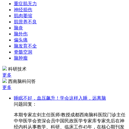
重症肌无力
神经损伤
肌肉萎缩
肌营养不良
脑炎
脑外伤
偏头痛
脑发育不全
脊髓空洞
脑肿瘤
科研技术
更多
西南脑科问答
更多
睡眠不好，血压飙升！学会这样入睡，远离脑
问题回复：
本期专家左剑主任医师/教授成都西南脑科医院门诊主任
中华医学会资深会员中国民政医学专家库专家先后在神
经内科从事教学、科研、临床工作45年，在核心期刊发