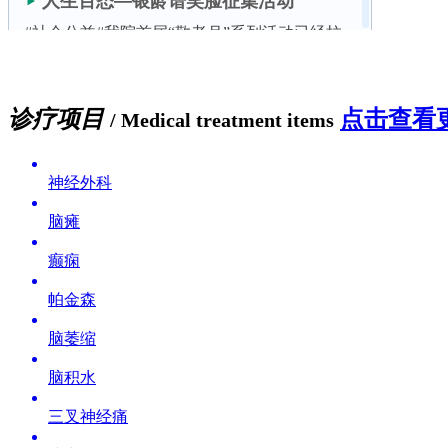
诊疗项目
点击查看更
/ Medical treatment items
神经外科
脑瘫
癫痫
帕金森
脑萎缩
脑积水
三叉神经痛