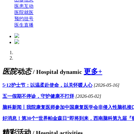
医患互动
医院就医
预约挂号
医生直播
医院动态
更多+
/ Hospital dynamic
5·12护士节：以温柔赴使命，以关怀暖人心
[2026-05-16]
五一假期不停诊，守护健康不打烊
[2026-05-02]
脑科新闻丨我院康复医师参加中国康复医学会非侵入性脑机接
好消息！第30个“世界帕金森日”即将到来，西南脑科第九届『
精彩活动
/ Hospital activities