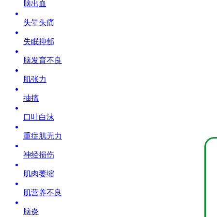
脑出血
头晕头痛
失眠抑郁
脑发育不良
肌张力
抽搐
口吐白沫
重症肌无力
神经损伤
肌肉萎缩
肌营养不良
脑炎