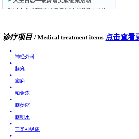
诊疗项目
点击查看更
/ Medical treatment items
神经外科
脑瘫
癫痫
帕金森
脑萎缩
脑积水
三叉神经痛