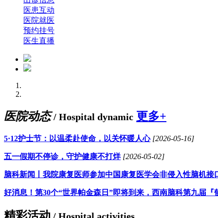
医患互动
医院就医
预约挂号
医生直播
医院动态
更多+
/ Hospital dynamic
5·12护士节：以温柔赴使命，以关怀暖人心
[2026-05-16]
五一假期不停诊，守护健康不打烊
[2026-05-02]
脑科新闻丨我院康复医师参加中国康复医学会非侵入性脑机接
好消息！第30个“世界帕金森日”即将到来，西南脑科第九届『
精彩活动
/ Hospital activities