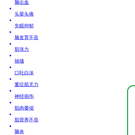
脑出血
头晕头痛
失眠抑郁
脑发育不良
肌张力
抽搐
口吐白沫
重症肌无力
神经损伤
肌肉萎缩
肌营养不良
脑炎