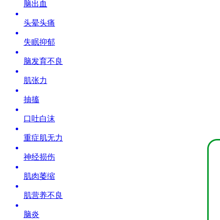
脑出血
头晕头痛
失眠抑郁
脑发育不良
肌张力
抽搐
口吐白沫
重症肌无力
神经损伤
肌肉萎缩
肌营养不良
脑炎