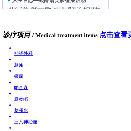
诊疗项目
点击查看更
/ Medical treatment items
神经外科
脑瘫
癫痫
帕金森
脑萎缩
脑积水
三叉神经痛