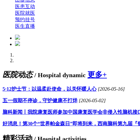
医患互动
医院就医
预约挂号
医生直播
医院动态
更多+
/ Hospital dynamic
5·12护士节：以温柔赴使命，以关怀暖人心
[2026-05-16]
五一假期不停诊，守护健康不打烊
[2026-05-02]
脑科新闻丨我院康复医师参加中国康复医学会非侵入性脑机接
好消息！第30个“世界帕金森日”即将到来，西南脑科第九届『
精彩活动
/ Hospital activities