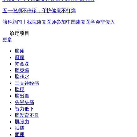
五一假期不停诊，守护健康不打烊
脑科新闻丨我院康复医师参加中国康复医学会非侵入
诊疗项目
更多
脑瘫
癫痫
帕金森
脑萎缩
脑积水
三叉神经痛
脑梗
脑出血
头晕头痛
智力低下
脑发育不良
肌张力
抽搐
面瘫