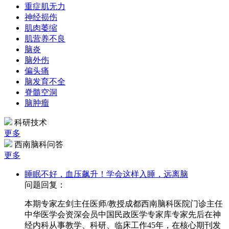
重症肌无力
神经损伤
肌肉萎缩
肌营养不良
脑炎
脑外伤
偏头痛
脑发育不全
脊髓空洞
脑肿瘤
科研技术
更多
西南脑科问答
更多
睡眠不好，血压飙升！学会这样入睡，远离脑
问题回复：
本期专家左剑主任医师/教授成都西南脑科医院门诊主任
中华医学会资深会员中国民政医学专家库专家先后在神
经内科从事教学、科研、临床工作45年，在核心期刊发