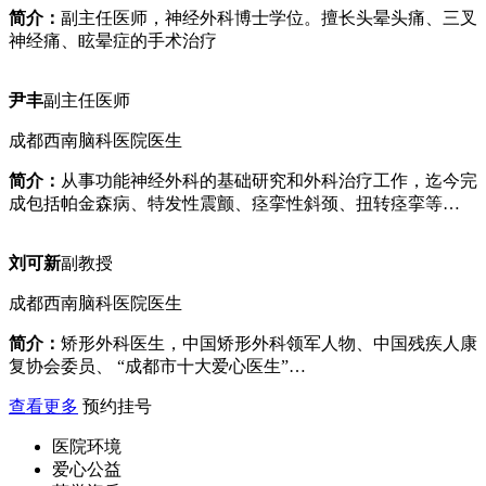
简介：
副主任医师，神经外科博士学位。擅长头晕头痛、三叉
神经痛、眩晕症的手术治疗
尹丰
副主任医师
成都西南脑科医院医生
简介：
从事功能神经外科的基础研究和外科治疗工作，迄今完
成包括帕金森病、特发性震颤、痉挛性斜颈、扭转痉挛等…
刘可新
副教授
成都西南脑科医院医生
简介：
矫形外科医生，中国矫形外科领军人物、中国残疾人康
复协会委员、 “成都市十大爱心医生”…
查看更多
预约挂号
医院环境
爱心公益