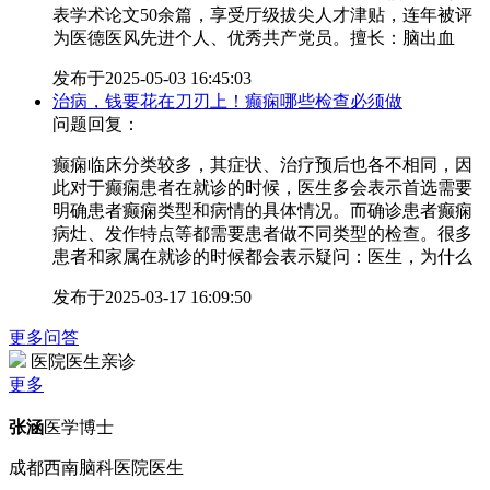
表学术论文50余篇，享受厅级拔尖人才津贴，连年被评
为医德医风先进个人、优秀共产党员。擅长：脑出血
发布于
2025-05-03 16:45:03
治病，钱要花在刀刃上！癫痫哪些检查必须做
问题回复：
癫痫临床分类较多，其症状、治疗预后也各不相同，因
此对于癫痫患者在就诊的时候，医生多会表示首选需要
明确患者癫痫类型和病情的具体情况。而确诊患者癫痫
病灶、发作特点等都需要患者做不同类型的检查。很多
患者和家属在就诊的时候都会表示疑问：医生，为什么
发布于
2025-03-17 16:09:50
更多问答
医院医生亲诊
更多
张涵
医学博士
成都西南脑科医院医生