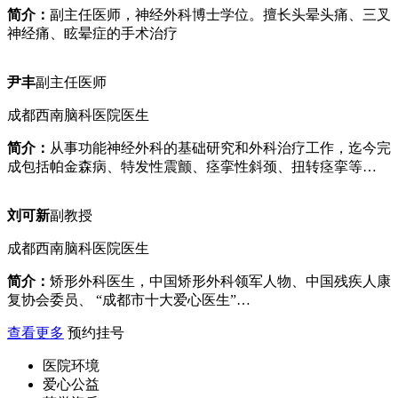
简介：
副主任医师，神经外科博士学位。擅长头晕头痛、三叉
神经痛、眩晕症的手术治疗
尹丰
副主任医师
成都西南脑科医院医生
简介：
从事功能神经外科的基础研究和外科治疗工作，迄今完
成包括帕金森病、特发性震颤、痉挛性斜颈、扭转痉挛等…
刘可新
副教授
成都西南脑科医院医生
简介：
矫形外科医生，中国矫形外科领军人物、中国残疾人康
复协会委员、 “成都市十大爱心医生”…
查看更多
预约挂号
医院环境
爱心公益