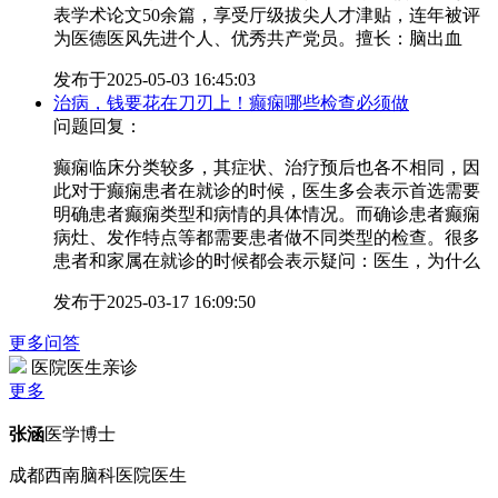
表学术论文50余篇，享受厅级拔尖人才津贴，连年被评
为医德医风先进个人、优秀共产党员。擅长：脑出血
发布于
2025-05-03 16:45:03
治病，钱要花在刀刃上！癫痫哪些检查必须做
问题回复：
癫痫临床分类较多，其症状、治疗预后也各不相同，因
此对于癫痫患者在就诊的时候，医生多会表示首选需要
明确患者癫痫类型和病情的具体情况。而确诊患者癫痫
病灶、发作特点等都需要患者做不同类型的检查。很多
患者和家属在就诊的时候都会表示疑问：医生，为什么
发布于
2025-03-17 16:09:50
更多问答
医院医生亲诊
更多
张涵
医学博士
成都西南脑科医院医生