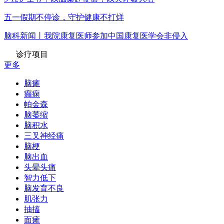
五一假期不停诊，守护健康不打烊
脑科新闻丨我院康复医师参加中国康复医学会非侵入
诊疗项目
更多
脑瘫
癫痫
帕金森
脑萎缩
脑积水
三叉神经痛
脑梗
脑出血
头晕头痛
智力低下
脑发育不良
肌张力
抽搐
面瘫