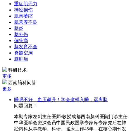
重症肌无力
神经损伤
肌肉萎缩
肌营养不良
脑炎
脑外伤
偏头痛
脑发育不全
脊髓空洞
脑肿瘤
科研技术
更多
西南脑科问答
更多
睡眠不好，血压飙升！学会这样入睡，远离脑
问题回复：
本期专家左剑主任医师/教授成都西南脑科医院门诊主任
中华医学会资深会员中国民政医学专家库专家先后在神
经内科从事教学、科研、临床工作45年，在核心期刊发